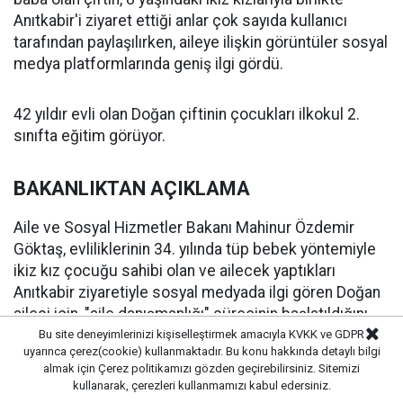
Anıtkabir'i ziyaret ettiği anlar çok sayıda kullanıcı
tarafından paylaşılırken, aileye ilişkin görüntüler sosyal
medya platformlarında geniş ilgi gördü.
42 yıldır evli olan Doğan çiftinin çocukları ilkokul 2.
sınıfta eğitim görüyor.
BAKANLIKTAN AÇIKLAMA
Aile ve Sosyal Hizmetler Bakanı Mahinur Özdemir
Göktaş, evliliklerinin 34. yılında tüp bebek yöntemiyle
ikiz kız çocuğu sahibi olan ve ailecek yaptıkları
Anıtkabir ziyaretiyle sosyal medyada ilgi gören Doğan
ailesi için, "aile danışmanlığı" sürecinin başlatıldığını
bildirdi.
Bu site deneyimlerinizi kişiselleştirmek amacıyla KVKK ve GDPR
uyarınca çerez(cookie) kullanmaktadır. Bu konu hakkında detaylı bilgi
almak için
Çerez politikamızı
gözden geçirebilirsiniz. Sitemizi
Bakan Göktaş, sosyal medya hesabından yaptığı
kullanarak, çerezleri kullanmamızı kabul edersiniz.