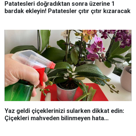
Patatesleri doğradıktan sonra üzerine 1
bardak ekleyin! Patatesler çıtır çıtır kızaracak
Yaz geldi çiçeklerinizi sularken dikkat edin:
Çiçekleri mahveden bilinmeyen hata...