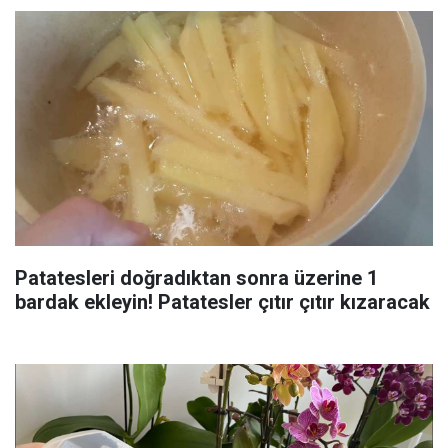
Patatesleri doğradıktan sonra üzerine 1
bardak ekleyin! Patatesler çıtır çıtır kızaracak