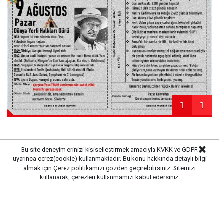
1
1
Bu site deneyimlerinizi kişiselleştirmek amacıyla KVKK ve GDPR
uyarınca çerez(cookie) kullanmaktadır. Bu konu hakkında detaylı bilgi
Haber Merkezi
Kaynak:
almak için
Çerez politikamızı
gözden geçirebilirsiniz. Sitemizi
kullanarak, çerezleri kullanmamızı kabul edersiniz.
Gazete Pencere © 2019