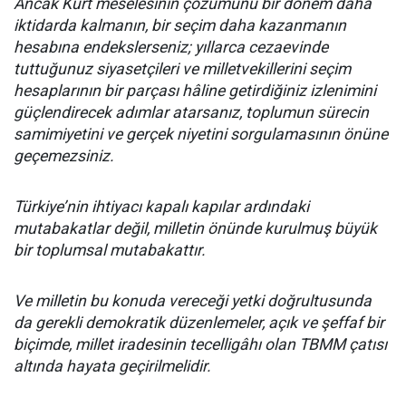
Ancak Kürt meselesinin çözümünü bir dönem daha
iktidarda kalmanın, bir seçim daha kazanmanın
hesabına endekslerseniz; yıllarca cezaevinde
tuttuğunuz siyasetçileri ve milletvekillerini seçim
hesaplarının bir parçası hâline getirdiğiniz izlenimini
güçlendirecek adımlar atarsanız, toplumun sürecin
samimiyetini ve gerçek niyetini sorgulamasının önüne
geçemezsiniz.
Türkiye’nin ihtiyacı kapalı kapılar ardındaki
mutabakatlar değil, milletin önünde kurulmuş büyük
bir toplumsal mutabakattır.
Ve milletin bu konuda vereceği yetki doğrultusunda
da gerekli demokratik düzenlemeler, açık ve şeffaf bir
biçimde, millet iradesinin tecelligâhı olan TBMM çatısı
altında hayata geçirilmelidir.