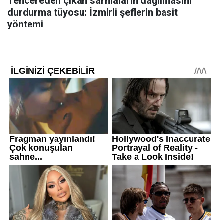
Tencereden çıkan sarmaların dağılmasını
durdurma tüyosu: İzmirli şeflerin basit
yöntemi