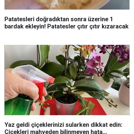
Patatesleri doğradıktan sonra üzerine 1
bardak ekleyin! Patatesler çıtır çıtır kızaracak
Yaz geldi çiçeklerinizi sularken dikkat edin:
Çiçekleri mahveden bilinmeyen hata...