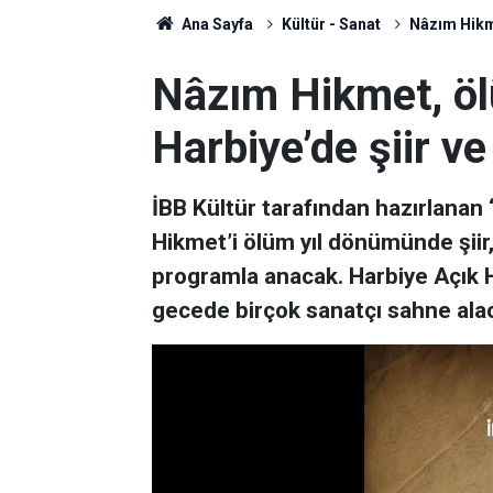
Ana Sayfa
Kültür - Sanat
Nâzım Hikme
Nâzım Hikmet, ö
Harbiye’de şiir v
İBB Kültür tarafından hazırlanan 
Hikmet’i ölüm yıl dönümünde şiir,
programla anacak. Harbiye Açık 
gecede birçok sanatçı sahne ala