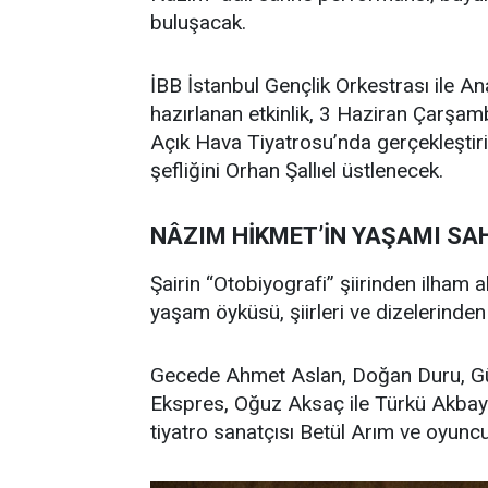
buluşacak.
İBB İstanbul Gençlik Orkestrası ile A
hazırlanan etkinlik, 3 Haziran Çarşa
Açık Hava Tiyatrosu’nda gerçekleştir
şefliğini Orhan Şallıel üstlenecek.
NÂZIM HİKMET’İN YAŞAMI SA
Şairin “Otobiyografi” şiirinden ilham 
yaşam öyküsü, şiirleri ve dizelerinden
Gecede Ahmet Aslan, Doğan Duru, Gü
Ekspres, Oğuz Aksaç ile Türkü Akbayram
tiyatro sanatçısı Betül Arım ve oyun