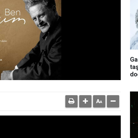
Ga
ta
do