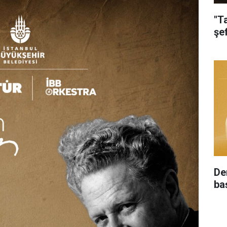
"T
şe
De
ba