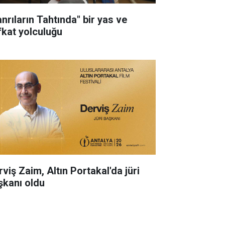
anrıların Tahtında" bir yas ve
fkat yolculuğu
rviş Zaim, Altın Portakal'da jüri
şkanı oldu