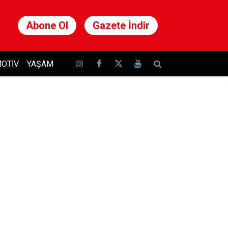
Abone Ol
Gazete İndir
OTIV
YAŞAM