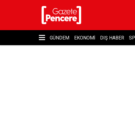
GÜNDEM
EKONOMI
DIŞ HABER
S