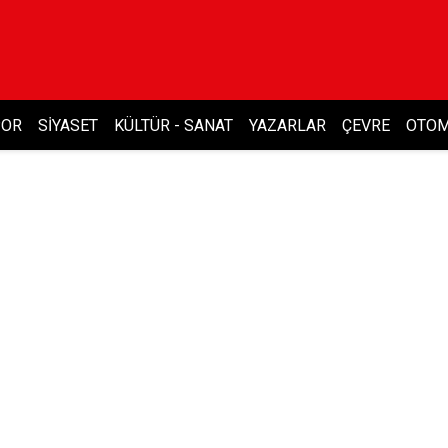
POR
SIYASET
KÜLTÜR - SANAT
YAZARLAR
ÇEVRE
OTOM