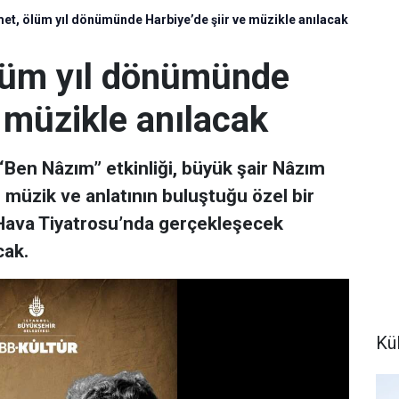
t, ölüm yıl dönümünde Harbiye’de şiir ve müzikle anılacak
lüm yıl dönümünde
e müzikle anılacak
“Ben Nâzım” etkinliği, büyük şair Nâzım
 müzik ve anlatının buluştuğu özel bir
Hava Tiyatrosu’nda gerçekleşecek
cak.
Kül