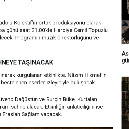
nadolu Kolektif’in ortak prodüksiyonu olarak
mba günü saat 21.00’de Harbiye Cemil Topuzlu
ilecek. Programın müzik direktörlüğünü ve
As
gü
HNEYE TAŞINACAK
alınarak kurgulanan etkinlikte, Nâzım Hikmet’in
 bestelenen eserler izleyiciyle buluşacak.
venç Dağüstün ve Burçin Büke, Kurtalan
 sahne alacak. Etkinliğin anlatıcılığını ise
cu Eraslan Sağlam yapacak.