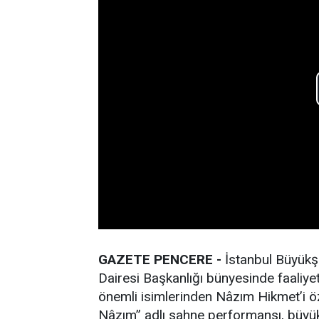
GAZETE PENCERE -
İstanbul Büyükşe
Dairesi Başkanlığı bünyesinde faaliye
önemli isimlerinden Nâzım Hikmet’i öze
Nâzım” adlı sahne performansı, büyük