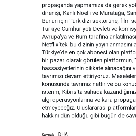
propaganda yapmamıza da gerek yok. B
direnişi, Kanlı Noel'i ve Muratağa, Sa
Bunun için Türk dizi sektörüne, film 
Türkiye Cumhuriyeti Devleti ve komisy
Avrupa'ya ve Rum tarafına anlatılması
Netflix'teki bu dizinin yayınlanmasını
Türkiye'de en çok abonesi olan platfo
bir pazar olarak görülen platformun, T
hassasiyetlerinin dikkate alınacağını
tavrımızı devam ettiriyoruz. Meseleler
konusunda tavrımız nettir ve bu konuda
isterim, Kıbrıs'ta sahada kazandığım
algı operasyonlarına ve kara propag
etmeyeceğiz. Uluslararası platformlar d
hakkını dün olduğu gibi bugün de sa
DHA
Kaynak: