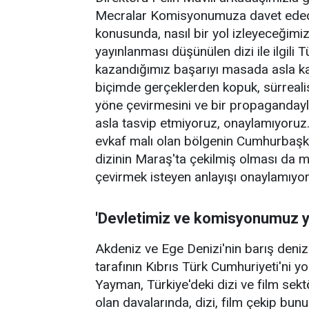
Mecralar Komisyonumuza davet edeceğ
konusunda, nasıl bir yol izleyeceğimiz
yayınlanması düşünülen dizi ile ilgili T
kazandığımız başarıyı masada asla ka
biçimde gerçeklerden kopuk, sürrealist
yöne çevirmesini ve bir propagandayla
asla tasvip etmiyoruz, onaylamıyoruz. 
evkaf malı olan bölgenin Cumhurbaşka
dizinin Maraş'ta çekilmiş olması da ma
çevirmek isteyen anlayışı onaylamıyoru
'Devletimiz ve komisyonumuz y
Akdeniz ve Ege Denizi'nin barış deni
tarafının Kıbrıs Türk Cumhuriyeti'ni yo
Yayman, Türkiye'deki dizi ve film sekt
olan davalarında, dizi, film çekip bu