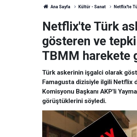
Ana Sayfa
Kültür - Sanat
Netflix'te T
Netflix'te Türk as
gösteren ve tepki ç
TBMM harekete g
Türk askerinin işgalci olarak gös
Famagusta dizisiyle ilgili Netflix
Komisyonu Başkanı AKP'li Yayman,
görüştüklerini söyledi.