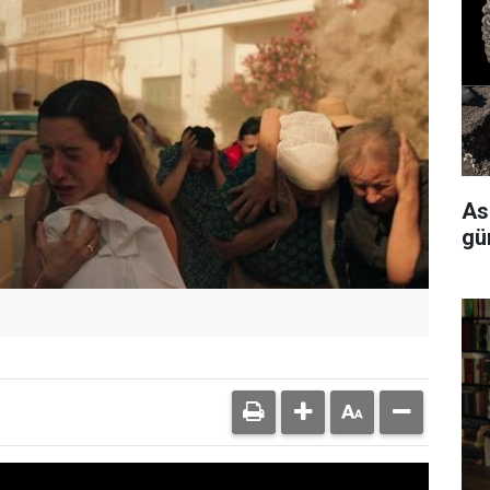
As
gü