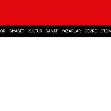
POR
SIYASET
KÜLTÜR - SANAT
YAZARLAR
ÇEVRE
OTOM