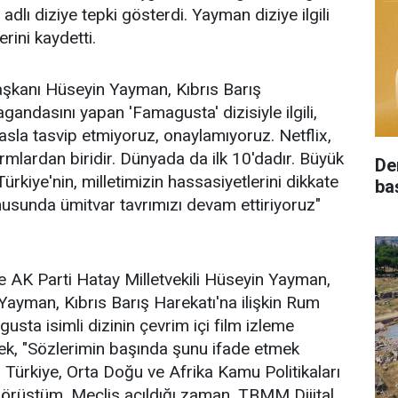
lı diziye tepki gösterdi. Yayman diziye ilgili
erini kaydetti.
şkanı Hüseyin Yayman, Kıbrıs Barış
gandasını yapan 'Famagusta' dizisiyle ilgili,
 asla tasvip etmiyoruz, onaylamıyoruz. Netflix,
rmlardan biridir. Dünyada da ilk 10'dadır. Büyük
De
rkiye'nin, milletimizin hassasiyetlerini dikkate
ba
nusunda ümitvar tavrımızı devam ettiriyoruz"
e AK Parti Hatay Milletvekili Hüseyin Yayman,
ayman, Kıbrıs Barış Harekatı'na ilişkin Rum
sta isimli dizinin çevrim içi film izleme
rek, "Sözlerimin başında şunu ifade etmek
i, Türkiye, Orta Doğu ve Afrika Kamu Politikaları
görüştüm. Meclis açıldığı zaman, TBMM Dijital