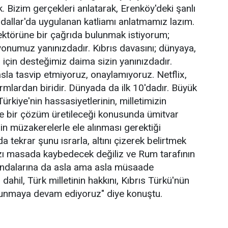
izim gerçekleri anlatarak, Erenköy'deki şanlı
ndallar'da uygulanan katliamı anlatmamız lazım.
sektörüne bir çağrıda bulunmak istiyorum;
onumuz yanınızdadır. Kıbrıs davasını; dünyaya,
 için desteğimiz daima sizin yanınızdadır.
 asla tasvip etmiyoruz, onaylamıyoruz. Netflix,
rmlardan biridir. Dünyada da ilk 10'dadır. Büyük
ürkiye'nin hassasiyetlerinin, milletimizin
 ve bir çözüm üretileceği konusunda ümitvar
in müzakerelerle ele alınması gerektiği
 tekrar şunu ısrarla, altını çizerek belirtmek
ızı masada kaybedecek değiliz ve Rum tarafının
andalarına da asla ama asla müsaade
ahil, Türk milletinin hakkını, Kıbrıs Türkü'nün
vunmaya devam ediyoruz" diye konuştu.