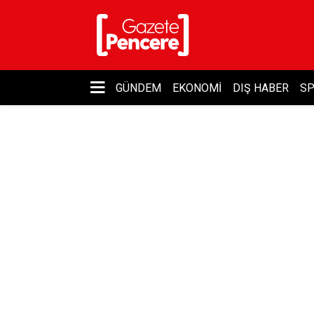
GÜNDEM
EKONOMI
DIŞ HABER
S