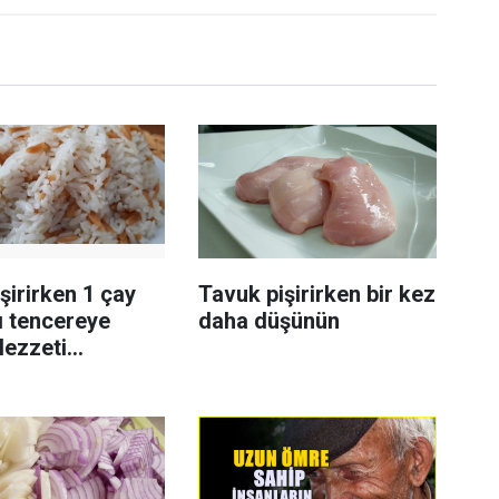
işirirken 1 çay
Tavuk pişirirken bir kez
ı tencereye
daha düşünün
lezzeti
yor tadan etli
r