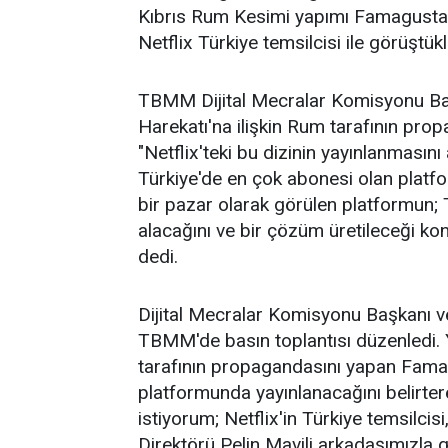
Kıbrıs Rum Kesimi yapımı Famagusta ad
Netflix Türkiye temsilcisi ile görüştükl
TBMM Dijital Mecralar Komisyonu Ba
Harekatı'na ilişkin Rum tarafının propa
"Netflix'teki bu dizinin yayınlanmasını
Türkiye'de en çok abonesi olan platfo
bir pazar olarak görülen platformun; Tü
alacağını ve bir çözüm üretileceği ko
dedi.
Dijital Mecralar Komisyonu Başkanı v
TBMM'de basın toplantısı düzenledi. Y
tarafının propagandasını yapan Famagu
platformunda yayınlanacağını belirte
istiyorum; Netflix'in Türkiye temsilcis
Direktörü Pelin Mavili arkadaşımızla 