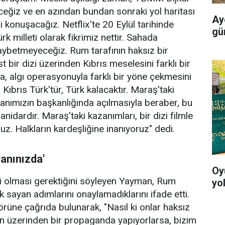
iz ve en azından bundan sonraki yol haritası
Ayd
i konuşacağız. Netflix'te 20 Eylül tarihinde
gü
ürk milleti olarak fikrimiz nettir. Sahada
ybetmeyeceğiz. Rum tarafının haksız bir
 bir dizi üzerinden Kıbrıs meselesini farklı bir
, algı operasyonuyla farklı bir yöne çekmesini
Kıbrıs Türk'tür, Türk kalacaktır. Maraş'taki
nımızın başkanlığında açılmasıyla beraber, bu
nidardır. Maraş'taki kazanımları, bir dizi filmle
z. Halkların kardeşliğine inanıyoruz" dedi.
anınızda'
Oy
zi olması gerektiğini söyleyen Yayman, Rum
yo
k sayan adımlarını onaylamadıklarını ifade etti.
örüne çağrıda bulunarak, "Nasıl ki onlar haksız
nun üzerinden bir propaganda yapıyorlarsa, bizim