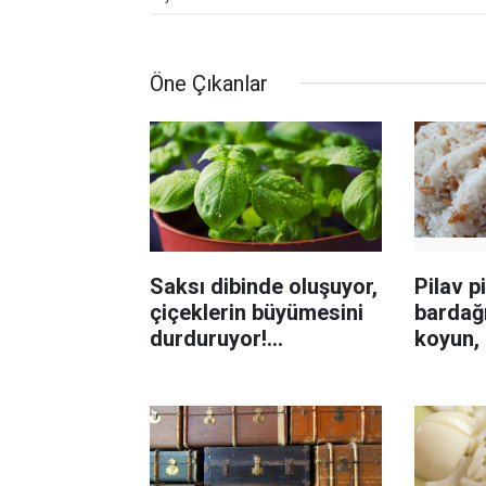
Öne Çıkanlar
Saksı dibinde oluşuyor,
Pilav p
çiçeklerin büyümesini
bardağ
durduruyor!
koyun, 
Böceklenmeyi önleme
katlanı
yolu
sanıyo