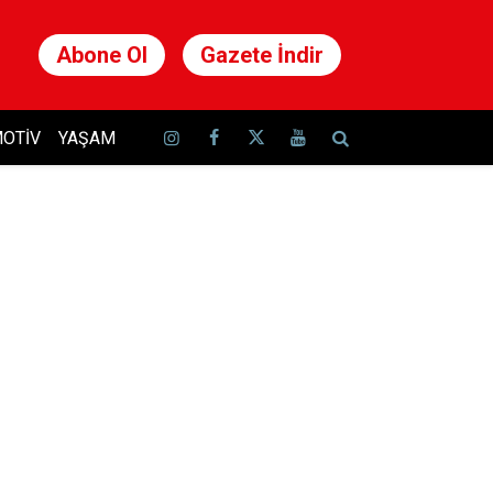
Abone Ol
Gazete İndir
OTIV
YAŞAM