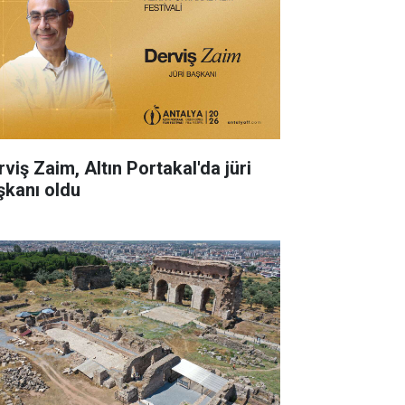
rviş Zaim, Altın Portakal'da jüri
şkanı oldu