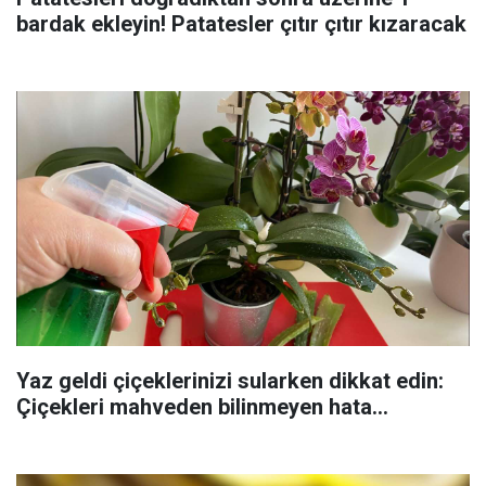
bardak ekleyin! Patatesler çıtır çıtır kızaracak
Yaz geldi çiçeklerinizi sularken dikkat edin:
Çiçekleri mahveden bilinmeyen hata...