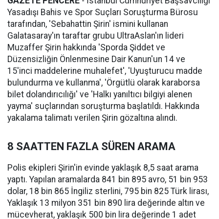
GAZETE PENCERE
- İstanbul Cumhuriyet Başsavcılığı
Yasadışı Bahis ve Spor Suçları Soruşturma Bürosu
tarafından, 'Sebahattin Şirin' ismini kullanan
Galatasaray'ın taraftar grubu UltraAslan'ın lideri
Muzaffer Şirin hakkında 'Sporda Şiddet ve
Düzensizliğin Önlenmesine Dair Kanun'un 14 ve
15'inci maddelerine muhalefet', 'Uyuşturucu madde
bulundurma ve kullanma', 'Örgütlü olarak karaborsa
bilet dolandırıcılığı' ve 'Halkı yanıltıcı bilgiyi alenen
yayma' suçlarından soruşturma başlatıldı. Hakkında
yakalama talimatı verilen Şirin gözaltına alındı.
8 SAATTEN FAZLA SÜREN ARAMA
Polis ekipleri Şirin'in evinde yaklaşık 8,5 saat arama
yaptı. Yapılan aramalarda 841 bin 895 avro, 51 bin 953
dolar, 18 bin 865 İngiliz sterlini, 795 bin 825 Türk lirası,
Yaklaşık 13 milyon 351 bin 890 lira değerinde altın ve
mücevherat, yaklaşık 500 bin lira değerinde 1 adet