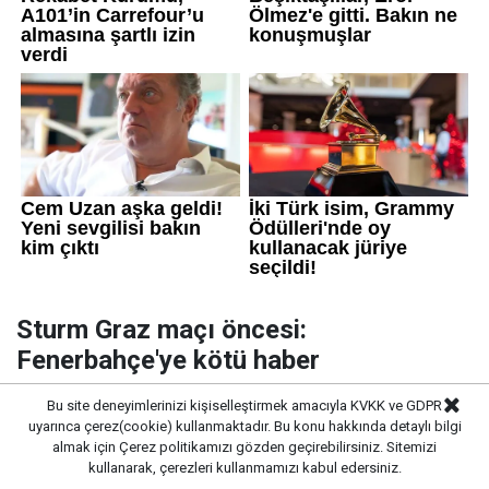
Sturm Graz maçı öncesi:
Fenerbahçe'ye kötü haber
Sturm Graz maçı öncesi Fenerbahçe'de 2 oyuncu
Bu site deneyimlerinizi kişiselleştirmek amacıyla KVKK ve GDPR
uyarınca çerez(cookie) kullanmaktadır. Bu konu hakkında detaylı bilgi
kadroya alınmadı. Sarı Lacıvertli ekibin kadro
almak için
Çerez politikamızı
gözden geçirebilirsiniz. Sitemizi
planlamasına etkisi olacak.
kullanarak, çerezleri kullanmamızı kabul edersiniz.