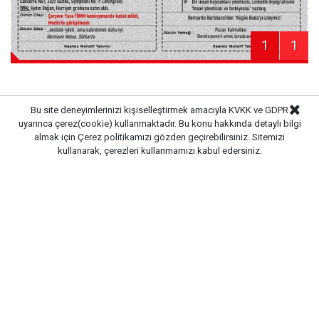
1
1
Bu site deneyimlerinizi kişiselleştirmek amacıyla KVKK ve GDPR
uyarınca çerez(cookie) kullanmaktadır. Bu konu hakkında detaylı bilgi
Haber Merkezi
Kaynak:
almak için
Çerez politikamızı
gözden geçirebilirsiniz. Sitemizi
kullanarak, çerezleri kullanmamızı kabul edersiniz.
Gazete Pencere © 2019
Ana Sayfa
Künye
İletişim
Gizlilik İlkeleri
Sitene Ekle