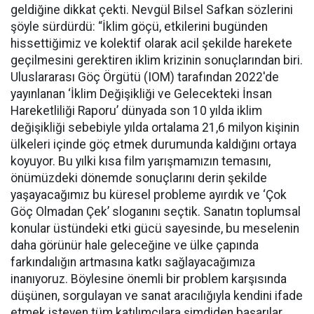
geldiğine dikkat çekti. Nevgül Bilsel Safkan sözlerini
şöyle sürdürdü: “İklim göçü, etkilerini bugünden
hissettiğimiz ve kolektif olarak acil şekilde harekete
geçilmesini gerektiren iklim krizinin sonuçlarından biri.
Uluslararası Göç Örgütü (IOM) tarafından 2022'de
yayınlanan ‘İklim Değişikliği ve Gelecekteki İnsan
Hareketliliği Raporu’ dünyada son 10 yılda iklim
değişikliği sebebiyle yılda ortalama 21,6 milyon kişinin
ülkeleri içinde göç etmek durumunda kaldığını ortaya
koyuyor. Bu yılki kısa film yarışmamızın temasını,
önümüzdeki dönemde sonuçlarını derin şekilde
yaşayacağımız bu küresel probleme ayırdık ve ‘Çok
Göç Olmadan Çek’ sloganını seçtik. Sanatın toplumsal
konular üstündeki etki gücü sayesinde, bu meselenin
daha görünür hale geleceğine ve ülke çapında
farkındalığın artmasına katkı sağlayacağımıza
inanıyoruz. Böylesine önemli bir problem karşısında
düşünen, sorgulayan ve sanat aracılığıyla kendini ifade
etmek isteyen tüm katılımcılara şimdiden başarılar