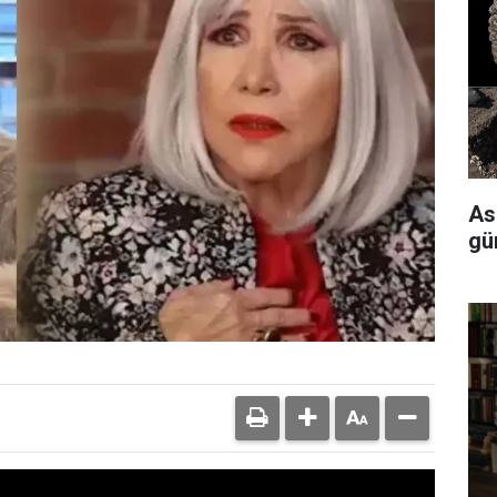
As
gü