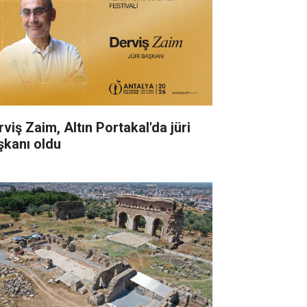
rviş Zaim, Altın Portakal'da jüri
şkanı oldu