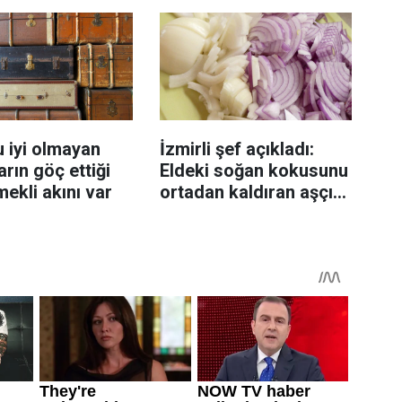
sanıyor
 iyi olmayan
İzmirli şef açıkladı:
rın göç ettiği
Eldeki soğan kokusunu
mekli akını var
ortadan kaldıran aşçı
sırrı