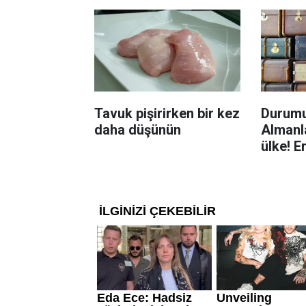
yolu
Tavuk pişirirken bir kez
Durumu
daha düşünün
Almanla
ülke! E