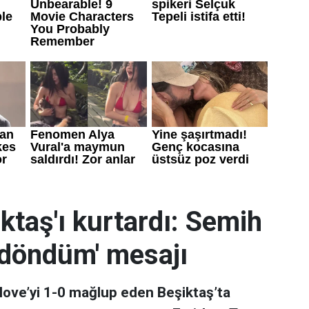
iktaş'ı kurtardı: Semih
i döndüm' mesajı
love’yi 1-0 mağlup eden Beşiktaş’ta