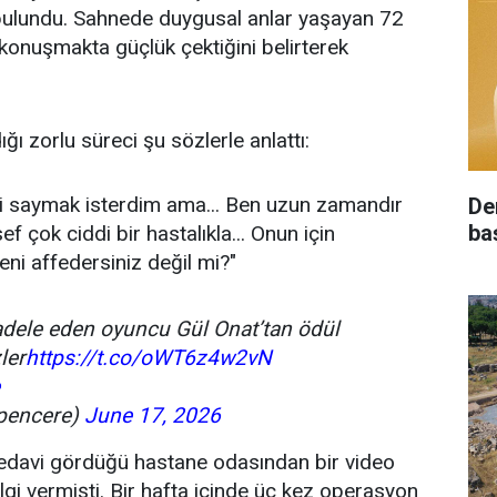
a bulundu. Sahnede duygusal anlar yaşayan 72
 konuşmakta güçlük çektiğini belirterek
ğı zorlu süreci şu sözlerle anlattı:
ini saymak isterdim ama... Ben uzun zamandır
De
ba
çok ciddi bir hastalıkla... Onun için
i affedersiniz değil mi?"
adele eden oyuncu Gül Onat’tan ödül
ler
https://t.co/oWT6z4w2vN
pencere)
June 17, 2026
tedavi gördüğü hastane odasından bir video
gi vermişti. Bir hafta içinde üç kez operasyon