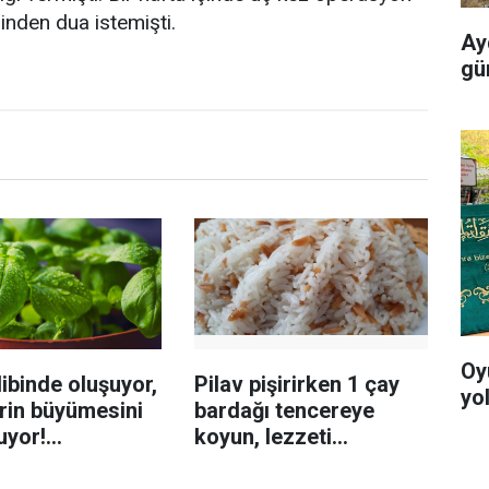
rinden dua istemişti.
Ayd
gü
Oy
ibinde oluşuyor,
Pilav pişirirken 1 çay
yo
rin büyümesini
bardağı tencereye
uyor!
koyun, lezzeti
enmeyi önleme
katlanıyor tadan etli