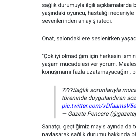
sağlık durumuyla ilgili açıklamalard
yaşındaki oyuncu, hastalığı nedeniyle
sevenlerinden anlayış istedi.
Onat, salondakilere seslenirken yaşadı
"Çok iyi olmadığım için herkesin ism
yaşam mücadelesi veriyorum. Maalesef 
konuşmamı fazla uzatamayacağım, ben
????Sağlık sorunlarıyla müc
töreninde duygulandıran söz
pic.twitter.com/xDfaamsV5e
— Gazete Pencere (@gazete
Sanatçı, geçtiğimiz mayıs ayında da 
paylaşarak sağlık durumu hakkında bil