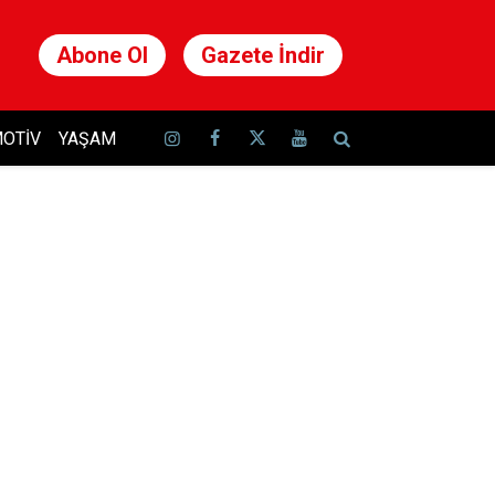
Abone Ol
Gazete İndir
OTIV
YAŞAM