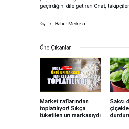
geçirdiğini dile getiren Onat, takipçile
Haber Merkezi
Kaynak:
Öne Çıkanlar
Market raflarından
Saksı d
toplatılıyor! Sıkça
çiçekle
tüketilen un markasıydı
durdur
Böcekl