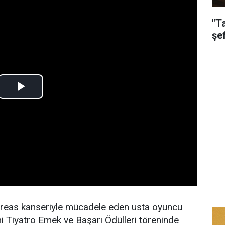
"T
şe
kreas kanseriyle mücadele eden usta oyuncu
eni Tiyatro Emek ve Başarı Ödülleri töreninde