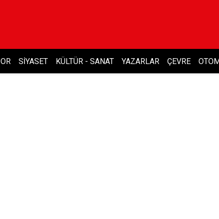
POR
SIYASET
KÜLTÜR - SANAT
YAZARLAR
ÇEVRE
OTOM