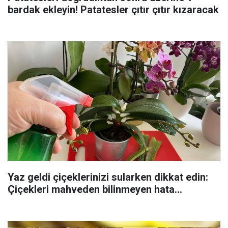
bardak ekleyin! Patatesler çıtır çıtır kızaracak
Yaz geldi çiçeklerinizi sularken dikkat edin:
Çiçekleri mahveden bilinmeyen hata...