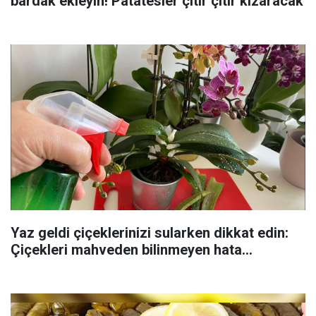
bardak ekleyin! Patatesler çıtır çıtır kızaracak
Yaz geldi çiçeklerinizi sularken dikkat edin:
Çiçekleri mahveden bilinmeyen hata...