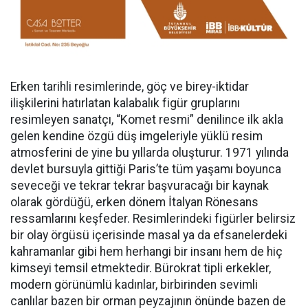
Erken tarihli resimlerinde, göç ve birey-iktidar
ilişkilerini hatırlatan kalabalık figür gruplarını
resimleyen sanatçı, “Komet resmi” denilince ilk akla
gelen kendine özgü düş imgeleriyle yüklü resim
atmosferini de yine bu yıllarda oluşturur. 1971 yılında
devlet bursuyla gittiği Paris’te tüm yaşamı boyunca
seveceği ve tekrar tekrar başvuracağı bir kaynak
olarak gördüğü, erken dönem İtalyan Rönesans
ressamlarını keşfeder. Resimlerindeki figürler belirsiz
bir olay örgüsü içerisinde masal ya da efsanelerdeki
kahramanlar gibi hem herhangi bir insanı hem de hiç
kimseyi temsil etmektedir. Bürokrat tipli erkekler,
modern görünümlü kadınlar, birbirinden sevimli
canlılar bazen bir orman peyzajının önünde bazen de