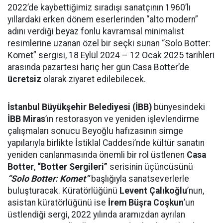
2022’de kaybettiğimiz sıradışı sanatçının 1960’lı
yıllardaki erken dönem eserlerinden “alto modern”
adını verdiği beyaz fonlu kavramsal minimalist
resimlerine uzanan özel bir seçki sunan “Solo Botter:
Komet” sergisi, 18 Eylül 2024 – 12 Ocak 2025 tarihleri
arasında pazartesi hariç her gün Casa Botter’de
ücretsiz
olarak ziyaret edilebilecek.
İstanbul Büyükşehir Belediyesi (İBB)
bünyesindeki
İBB Miras
’ın restorasyon ve yeniden işlevlendirme
çalışmaları sonucu Beyoğlu hafızasının simge
yapılarıyla birlikte İstiklal Caddesi’nde kültür sanatın
yeniden canlanmasında önemli bir rol üstlenen
Casa
Botter
,
“Botter Sergileri”
serisinin üçüncüsünü
“Solo Botter: Komet”
başlığıyla sanatseverlerle
buluşturacak. Küratörlüğünü
Levent Çalıkoğlu
’nun,
asistan küratörlüğünü ise
İrem Büşra Coşkun
’un
üstlendiği sergi, 2022 yılında aramızdan ayrılan