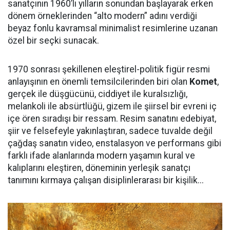
sanatçının 1960’lı yılların sonundan başlayarak erken
dönem örneklerinden “alto modern” adını verdiği
beyaz fonlu kavramsal minimalist resimlerine uzanan
özel bir seçki sunacak.
1970 sonrası şekillenen eleştirel-politik figür resmi
anlayışının en önemli temsilcilerinden biri olan
Komet
,
gerçek ile düşgücünü, ciddiyet ile kuralsızlığı,
melankoli ile absürtlüğü, gizem ile şiirsel bir evreni iç
içe ören sıradışı bir ressam. Resim sanatını edebiyat,
şiir ve felsefeyle yakınlaştıran, sadece tuvalde değil
çağdaş sanatın video, enstalasyon ve performans gibi
farklı ifade alanlarında modern yaşamın kural ve
kalıplarını eleştiren, döneminin yerleşik sanatçı
tanımını kırmaya çalışan disiplinlerarası bir kişilik...