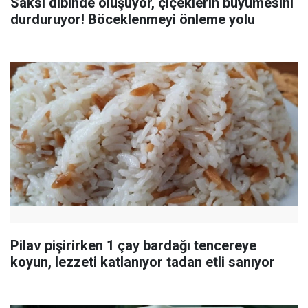
Saksı dibinde oluşuyor, çiçeklerin büyümesini
durduruyor! Böceklenmeyi önleme yolu
Pilav pişirirken 1 çay bardağı tencereye
koyun, lezzeti katlanıyor tadan etli sanıyor