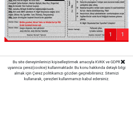
1
1
Bu site deneyimlerinizi kişiselleştirmek amacıyla KVKK ve GDPR
Haber Merkezi
uyarınca çerez(cookie) kullanmaktadır. Bu konu hakkında detaylı bilgi
Kaynak:
almak için
Çerez politikamızı
gözden geçirebilirsiniz. Sitemizi
kullanarak, çerezleri kullanmamızı kabul edersiniz.
Gazete Pencere © 2019
Ana Sayfa
Künye
İletişim
Gizlilik İlkeleri
Sitene Ekle