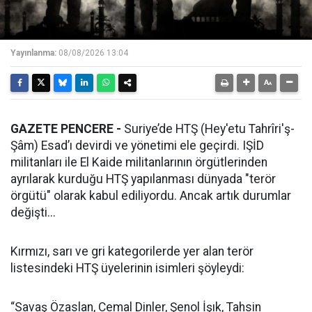
Yayınlanma:
08/08/2026 13:04
GAZETE PENCERE -
Suriye’de HTŞ (Hey'etu Tahrîri'ş-
Şâm) Esad’ı devirdi ve yönetimi ele geçirdi. IŞİD
militanları ile El Kaide militanlarının örgütlerinden
ayrılarak kurduğu HTŞ yapılanması dünyada "terör
örgütü" olarak kabul ediliyordu. Ancak artık durumlar
değişti...
Kırmızı, sarı ve gri kategorilerde yer alan terör
listesindeki HTŞ üyelerinin isimleri şöyleydi:
“Savaş Özaslan, Cemal Dinler, Şenol İşık, Tahsin