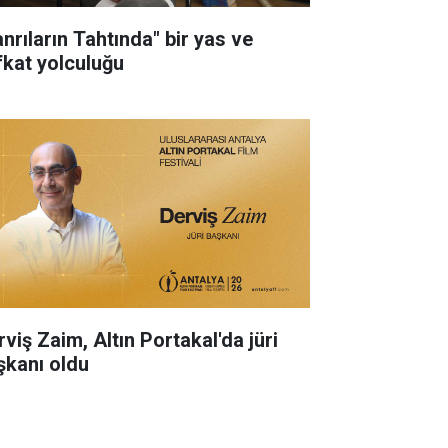
anrıların Tahtında" bir yas ve
fkat yolculuğu
rviş Zaim, Altın Portakal'da jüri
şkanı oldu