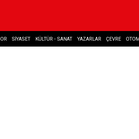
POR
SIYASET
KÜLTÜR - SANAT
YAZARLAR
ÇEVRE
OTOM