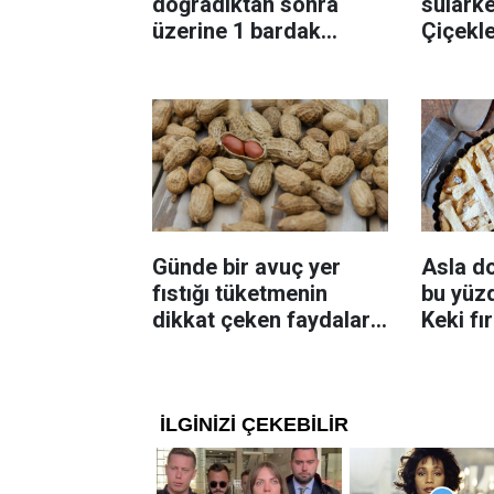
doğradıktan sonra
sularke
üzerine 1 bardak
Çiçekl
ekleyin! Patatesler çıtır
bilinme
çıtır kızaracak
Günde bir avuç yer
Asla d
fıstığı tüketmenin
bu yüzd
dikkat çeken faydaları:
Keki fı
Dengeli beslenmeye
çıkarta
katkı sağlayabiliyor