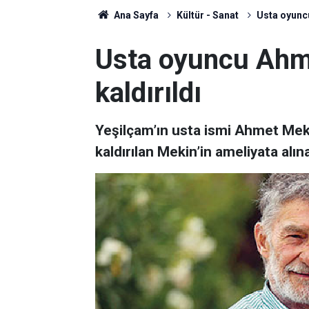
Ana Sayfa
Kültür - Sanat
Usta oyunc
Usta oyuncu Ahm
kaldırıldı
Yeşilçam’ın usta ismi Ahmet Mekin
kaldırılan Mekin’in ameliyata alınac