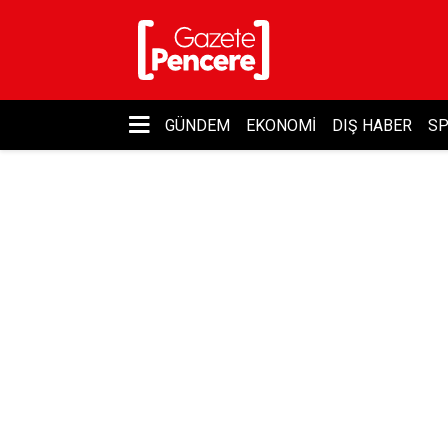
GÜNDEM
EKONOMI
DIŞ HABER
S