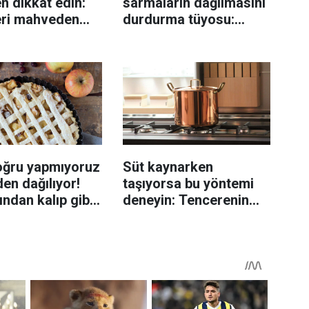
n dikkat edin:
sarmaların dağılmasını
eri mahveden
durdurma tüyosu:
yen hata...
İzmirli şeflerin basit
yöntemi
oğru yapmıyoruz
Süt kaynarken
en dağılıyor!
taşıyorsa bu yöntemi
rından kalıp gibi
deneyin: Tencerenin
n tüyo
üzerine yerleştirmek
yeterli olabiliyor