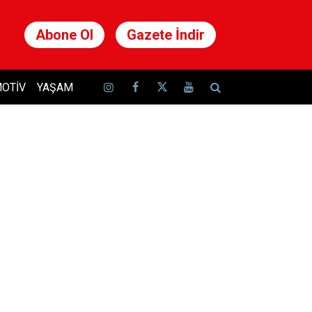
Abone Ol
Gazete İndir
OTIV
YAŞAM