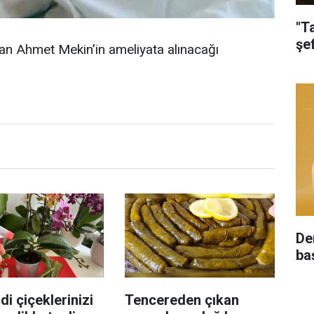
"T
şe
lan Ahmet Mekin’in ameliyata alınacağı
De
ba
di çiçeklerinizi
Tencereden çıkan