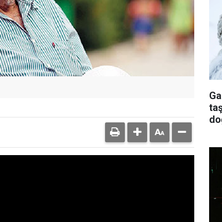
Ga
ta
do