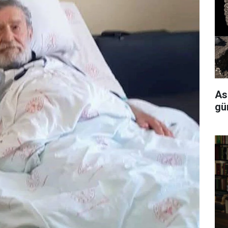
As
gü