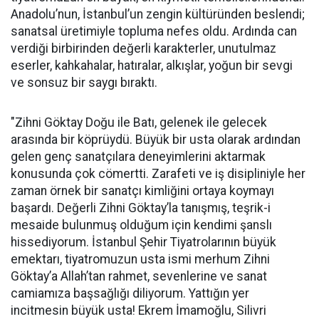
Anadolu’nun, İstanbul’un zengin kültüründen beslendi;
sanatsal üretimiyle topluma nefes oldu. Ardında can
verdiği birbirinden değerli karakterler, unutulmaz
eserler, kahkahalar, hatıralar, alkışlar, yoğun bir sevgi
ve sonsuz bir saygı bıraktı.
"Zihni Göktay Doğu ile Batı, gelenek ile gelecek
arasında bir köprüydü. Büyük bir usta olarak ardından
gelen genç sanatçılara deneyimlerini aktarmak
konusunda çok cömertti. Zarafeti ve iş disipliniyle her
zaman örnek bir sanatçı kimliğini ortaya koymayı
başardı. Değerli Zihni Göktay’la tanışmış, teşrik-i
mesaide bulunmuş olduğum için kendimi şanslı
hissediyorum. İstanbul Şehir Tiyatrolarının büyük
emektarı, tiyatromuzun usta ismi merhum Zihni
Göktay’a Allah’tan rahmet, sevenlerine ve sanat
camiamıza başsağlığı diliyorum. Yattığın yer
incitmesin büyük usta! Ekrem İmamoğlu, Silivri