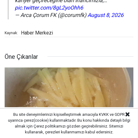
kariyer geçireceğine olan inancımızla,…
pic.twitter.com/8gL2yoOhh6
— Arca Çorum FK (@corumfk)
August 8, 2026
Haber Merkezi
Kaynak:
Öne Çıkanlar
Bu site deneyimlerinizi kişiselleştirmek amacıyla KVKK ve GDPR
uyarınca çerez(cookie) kullanmaktadır. Bu konu hakkında detaylı bilgi
almak için
Çerez politikamızı
gözden geçirebilirsiniz. Sitemizi
kullanarak, çerezleri kullanmamızı kabul edersiniz.