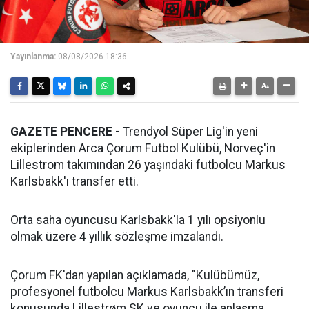
Yayınlanma:
08/08/2026 18:36
GAZETE PENCERE -
Trendyol Süper Lig'in yeni
ekiplerinden Arca Çorum Futbol Kulübü, Norveç'in
Lillestrom takımından 26 yaşındaki futbolcu Markus
Karlsbakk'ı transfer etti.
Orta saha oyuncusu Karlsbakk'la 1 yılı opsiyonlu
olmak üzere 4 yıllık sözleşme imzalandı.
Çorum FK'dan yapılan açıklamada, "Kulübümüz,
profesyonel futbolcu Markus Karlsbakk’ın transferi
konusunda Lillestrøm SK ve oyuncu ile anlaşma