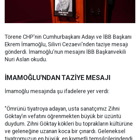
Törene CHP'nin Cumhurbaşkanı Adayı ve İBB Başkanı
Ekrem İmamoğlu, Silivri Cezaevi'nden taziye mesajı
gönderdi. İmamoğlu'nun mesajını İBB Başkanvekili
Nuri Aslan okudu.
İMAMOĞLU'NDAN TAZİYE MESAJI
İmamoğlu mesajında şu ifadelere yer verdi:
"Ömrünü tiyatroya adayan, usta sanatçımız Zihni
Göktay’ın vefatını öğrenmekten büyük bir üzüntü
duydum. Zihni Göktay kökleri bu toprakların kültürüne
ve geleneğine uzanan koca bir çınardı. Geleneksel
tiyatromuzun en büyük, en kıymetli temsilcilerindendi.