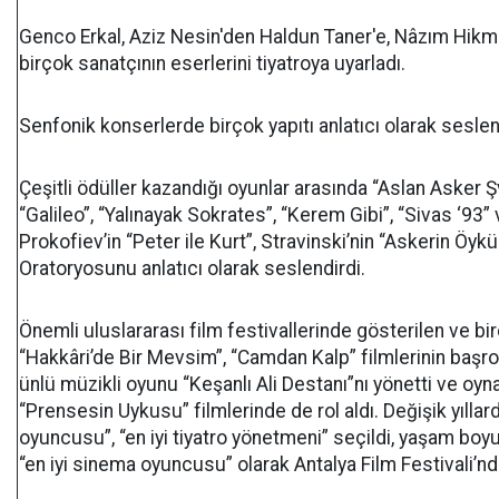
Genco Erkal, Aziz Nesin'den Haldun Taner'e, Nâzım Hikm
birçok sanatçının eserlerini tiyatroya uyarladı.
Senfonik konserlerde birçok yapıtı anlatıcı olarak seslen
Çeşitli ödüller kazandığı oyunlar arasında “Aslan Asker Şva
“Galileo”, “Yalınayak Sokrates”, “Kerem Gibi”, “Sivas ‘93”
Prokofiev’in “Peter ile Kurt”, Stravinski’nin “Askerin Öyküs
Oratoryosunu anlatıcı olarak seslendirdi.
Önemli uluslararası film festivallerinde gösterilen ve bi
“Hakkâri’de Bir Mevsim”, “Camdan Kalp” filmlerinin başro
ünlü müzikli oyunu “Keşanlı Ali Destanı”nı yönetti ve oyna
“Prensesin Uykusu” filmlerinde de rol aldı. Değişik yıllard
oyuncusu”, “en iyi tiyatro yönetmeni” seçildi, yaşam boy
“en iyi sinema oyuncusu” olarak Antalya Film Festivali’nde