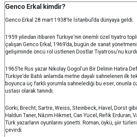
Genco Erkal kimdir?
Genco Erkal 28 mart 1938’te İstanbul’da dünyaya geldi.
1959 yılından itibaren Türkiye'nin önemli özel tiyatro t
çalışan Genco Erkal, 1969’da, bugün de sanat yönetmeni 
gelişiminde öncü rol üstlenen Dostlar Tiyatrosu'nu kurd
1965’te Rus yazar Nikolay Gogol'un Bir Delinin Hatıra Def
Türkiye'de Batılı anlamda metne dayalı sahnelenen ilk tek 
boyunca üç farklı yorumla sahnelediği bu eser, onunla özde
ustası olarak tanındı.
Gorki, Brecht, Sartre, Weiss, Steinbeck, Havel, Dorst gibi
Haldun Taner, Nâzım Hikmet, Can Yücel, Refik Erduran, V
Türk yazarların oyunlarını yönetti. Roman, öykü, şiir türle
çevirdi.