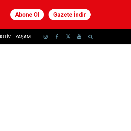
Abone Ol
Gazete İndir
OTIV
YAŞAM