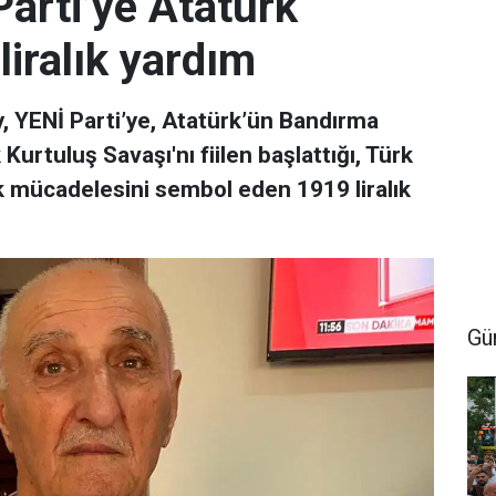
arti’ye Atatürk
iralık yardım
, YENİ Parti’ye, Atatürk’ün Bandırma
urtuluş Savaşı'nı fiilen başlattığı, Türk
ük mücadelesini sembol eden 1919 liralık
Gü