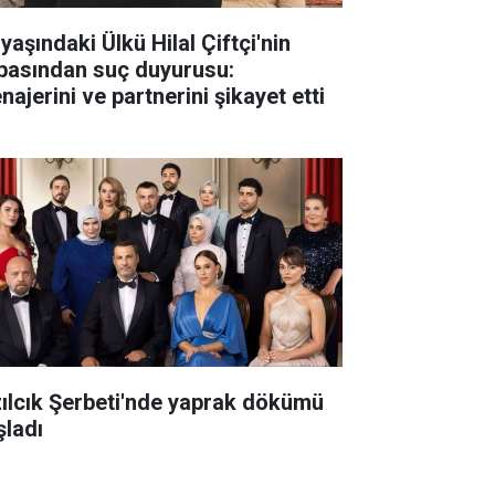
yaşındaki Ülkü Hilal Çiftçi'nin
basından suç duyurusu:
ajerini ve partnerini şikayet etti
zılcık Şerbeti'nde yaprak dökümü
şladı