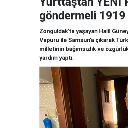
Yurttaştan YENİ P
göndermeli 1919 l
Zonguldak'ta yaşayan Halil Güney
Vapuru ile Samsun'a çıkarak Türk K
milletinin bağımsızlık ve özgürl
yardım yaptı.