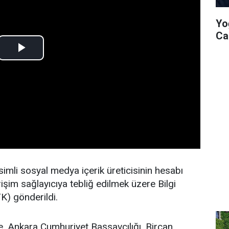
Yo
Ca
simli sosyal medya içerik üreticisinin hesabı
erişim sağlayıcıya tebliğ edilmek üzere Bilgi
K) gönderildi.
re, Ankara Cumhuriyet Başsavcılığı, Bircan