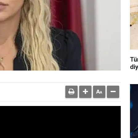
Tü
di