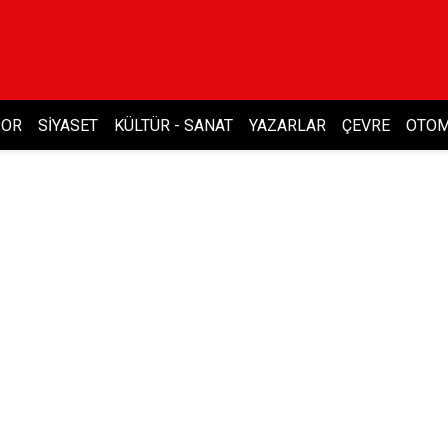
POR
SIYASET
KÜLTÜR - SANAT
YAZARLAR
ÇEVRE
OTOM