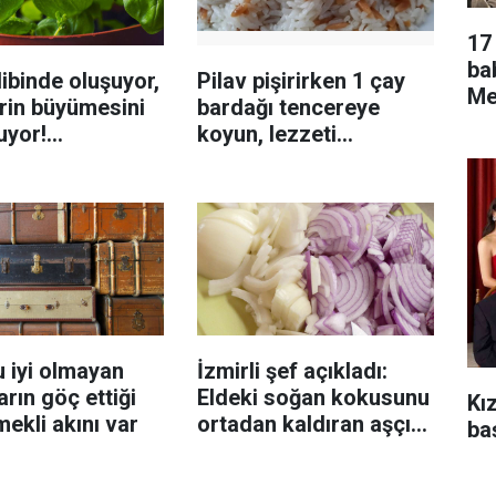
17 
ba
ibinde oluşuyor,
Pilav pişirirken 1 çay
Men
rin büyümesini
bardağı tencereye
uyor!
koyun, lezzeti
enmeyi önleme
katlanıyor tadan etli
sanıyor
 iyi olmayan
İzmirli şef açıkladı:
rın göç ettiği
Eldeki soğan kokusunu
Kı
mekli akını var
ortadan kaldıran aşçı
ba
sırrı