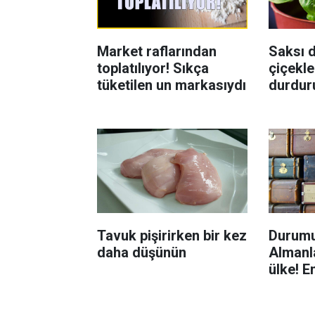
Market raflarından
Saksı d
toplatılıyor! Sıkça
çiçekle
tüketilen un markasıydı
durdur
Böcekl
yolu
Tavuk pişirirken bir kez
Durumu
daha düşünün
Almanla
ülke! E