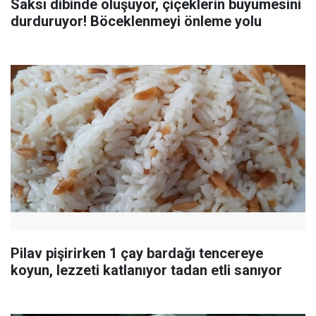
Saksı dibinde oluşuyor, çiçeklerin büyümesini
durduruyor! Böceklenmeyi önleme yolu
Pilav pişirirken 1 çay bardağı tencereye
koyun, lezzeti katlanıyor tadan etli sanıyor