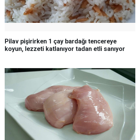
Pilav pişirirken 1 çay bardağı tencereye
koyun, lezzeti katlanıyor tadan etli sanıyor