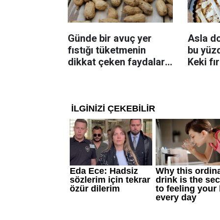
Günde bir avuç yer
Asla d
fıstığı tüketmenin
bu yüzd
dikkat çeken faydaları:
Keki fı
Dengeli beslenmeye
çıkarta
katkı sağlayabiliyor