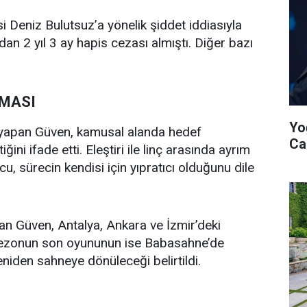
i Deniz Bulutsuz’a yönelik şiddet iddiasıyla
an 2 yıl 3 ay hapis cezası almıştı. Diğer bazı
AMASI
Yo
 yapan Güven, kamusal alanda hedef
Ca
ğini ifade etti. Eleştiri ile linç arasında ayrım
u, sürecin kendisi için yıpratıcı olduğunu dile
lan Güven, Antalya, Ankara ve İzmir’deki
u. Sezonun son oyununun ise Babasahne’de
niden sahneye dönüleceği belirtildi.