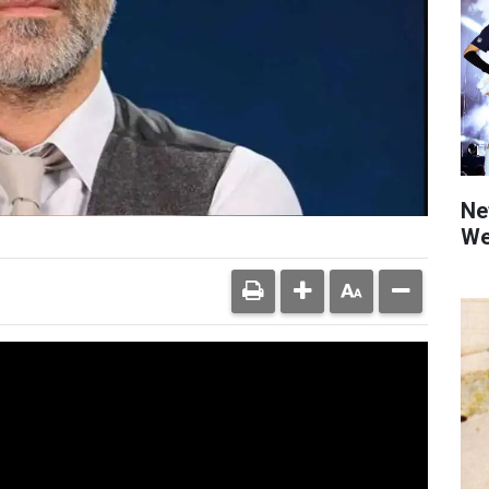
Net
We