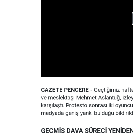
GAZETE PENCERE
- Geçtiğimiz haf
ve meslektaşı Mehmet Aslantuğ, izleyici
karşılaştı. Protesto sonrası iki oyunc
medyada geniş yankı bulduğu bildirild
GEÇMİŞ DAVA SÜRECİ YENİDE