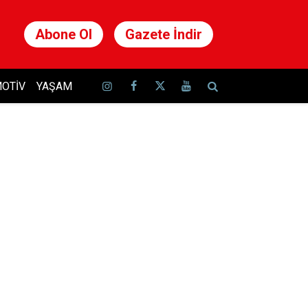
Abone Ol
Gazete İndir
OTIV
YAŞAM