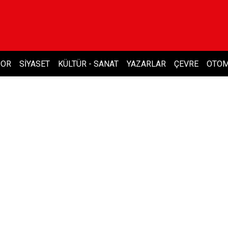
POR
SIYASET
KÜLTÜR - SANAT
YAZARLAR
ÇEVRE
OTOM