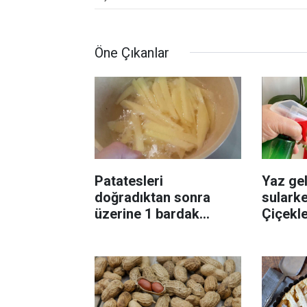
Öne Çıkanlar
Patatesleri
Yaz gel
doğradıktan sonra
sularke
üzerine 1 bardak
Çiçekl
ekleyin! Patatesler çıtır
bilinme
çıtır kızaracak