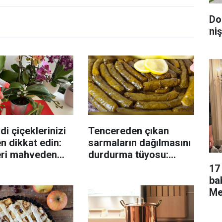
Do
niş
di çiçeklerinizi
Tencereden çıkan
n dikkat edin:
sarmaların dağılmasını
eri mahveden
durdurma tüyosu:
yen hata...
İzmirli şeflerin basit
17 
yöntemi
ba
Men