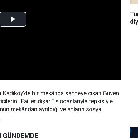
Tü
di
ta Kadıköy’de bir mekânda sahneye çıkan Güven
lerin “Failler dışarı” sloganlarıyla tepkisiyle
unun mekândan ayrıldığı ve anların sosyal
i.
N GÜNDEMDE