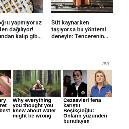
oğru yapmıyoruz
Süt kaynarken
en dağılıyor!
taşıyorsa bu yöntemi
rından kalıp gibi
deneyin: Tencerenin
n tüyo
üzerine yerleştirmek
yeterli olabiliyor