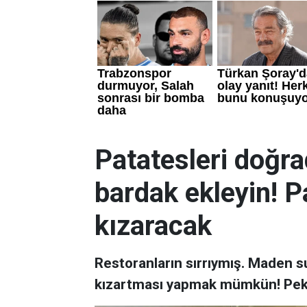
Patatesleri doğra
bardak ekleyin! Pa
kızaracak
Restoranların sırrıymış. Maden su
kızartması yapmak mümkün! Peki 