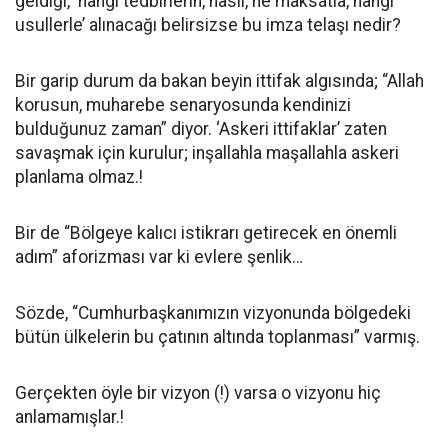
geldiği, ‘hangi tedbirlerin, nasıl, ne maksatla, hangi
usullerle’ alınacağı belirsizse bu imza telaşı nedir?
Bir garip durum da bakan beyin ittifak algısında; “Allah
korusun, muharebe senaryosunda kendinizi
bulduğunuz zaman” diyor. ‘Askeri ittifaklar’ zaten
savaşmak için kurulur; inşallahla maşallahla askeri
planlama olmaz.!
Bir de “Bölgeye kalıcı istikrarı getirecek en önemli
adım” aforizması var ki evlere şenlik…
Sözde, “Cumhurbaşkanımızın vizyonunda bölgedeki
bütün ülkelerin bu çatının altında toplanması” varmış.
Gerçekten öyle bir vizyon (!) varsa o vizyonu hiç
anlamamışlar.!