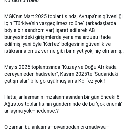
Kurulu’nun bile.!
MGK’nın Mart 2025 toplantısında, Avrupa’nın güvenliği
için “Türkiye’nin vazgeçilmez rolüne” (arkadaşlarda
böyle bir sendrom var) işaret edilerek AB
bünyesindeki girişimlerde yer alma arzusu ifade
edilmiş; yani öyle ‘Körfez’ bölgesinin güvenlik ve
istikrarına omuz verme gibi bir niyet yok, hiç olmamış…
Mayıs 2025 toplantısında “Kuzey ve Doğu Afrika’da
cereyan eden hadiseler”, Kasım 2025’te ‘Sudan’daki
çatışmalar” bile görüşülmüş ama Körfez yok.!
Hatta, anlaşmanın imzalanmasından bir gün önceki 6
Ağustos toplantısının gündeminde de bu ‘çok önemli’
anlaşma yok—nedense.?
O zaman bu anlaşma—piyangodan çıkmadıysa—