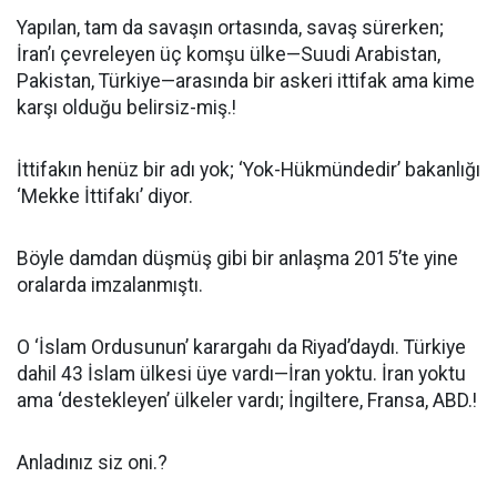
Yapılan, tam da savaşın ortasında, savaş sürerken;
İran’ı çevreleyen üç komşu ülke—Suudi Arabistan,
Pakistan, Türkiye—arasında bir askeri ittifak ama kime
karşı olduğu belirsiz-miş.!
İttifakın henüz bir adı yok; ‘Yok-Hükmündedir’ bakanlığı
‘Mekke İttifakı’ diyor.
Böyle damdan düşmüş gibi bir anlaşma 2015’te yine
oralarda imzalanmıştı.
O ‘İslam Ordusunun’ karargahı da Riyad’daydı. Türkiye
dahil 43 İslam ülkesi üye vardı—İran yoktu. İran yoktu
ama ‘destekleyen’ ülkeler vardı; İngiltere, Fransa, ABD.!
Anladınız siz oni.?