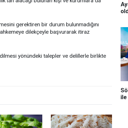
’tan alacağı bulunan kişi ve kurumlara da
Ay
ol
ilmesini gerektiren bir durum bulunmadığını
mahkemeye dilekçeyle başvurarak itiraz
ilmesi yönündeki talepler ve delillerle birlikte
Sö
ile