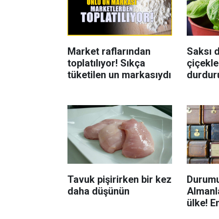
Market raflarından
Saksı d
toplatılıyor! Sıkça
çiçekle
tüketilen un markasıydı
durdur
Böcekl
yolu
Tavuk pişirirken bir kez
Durumu
daha düşünün
Almanla
ülke! E