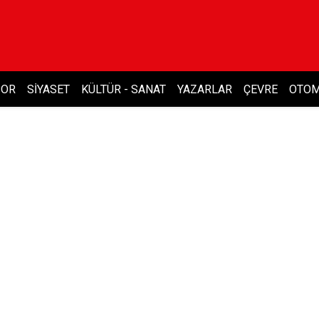
POR
SIYASET
KÜLTÜR - SANAT
YAZARLAR
ÇEVRE
OTOM