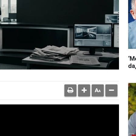
‘M
da,