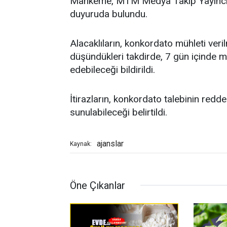
Mahkeme, MTM Medya Takip Yayıncılık
duyuruda bulundu.
Alacaklıların, konkordato mühleti ver
düşündükleri takdirde, 7 gün içinde 
edebileceği bildirildi.
İtirazların, konkordato talebinin redded
sunulabileceği belirtildi.
ajanslar
Kaynak:
Öne Çıkanlar