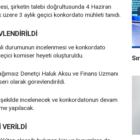
si, şirketin talebi doğrultusunda 4 Haziran
 üzere 3 aylık geçici konkordato mühleti tanıdı.
VLENDİRİLDİ
mali durumunun incelenmesi ve konkordato
eçici komiser heyeti oluşturuldu.
Sı
ğımsız Denetçi Haluk Aksu ve Finans Uzmanı
ri olarak görevlendirildi.
lı şekilde incelenecek ve konkordatonun devam
rme yapılacak.
 VERİLDİ