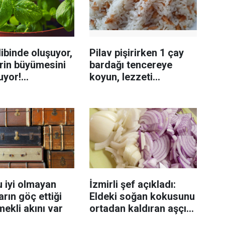
ibinde oluşuyor,
Pilav pişirirken 1 çay
rin büyümesini
bardağı tencereye
uyor!
koyun, lezzeti
enmeyi önleme
katlanıyor tadan etli
sanıyor
 iyi olmayan
İzmirli şef açıkladı:
rın göç ettiği
Eldeki soğan kokusunu
mekli akını var
ortadan kaldıran aşçı
sırrı