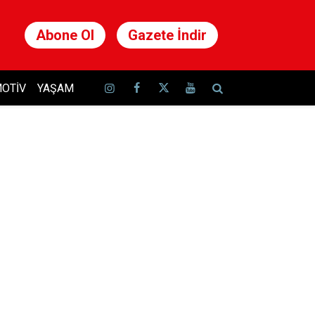
Abone Ol
Gazete İndir
OTIV
YAŞAM