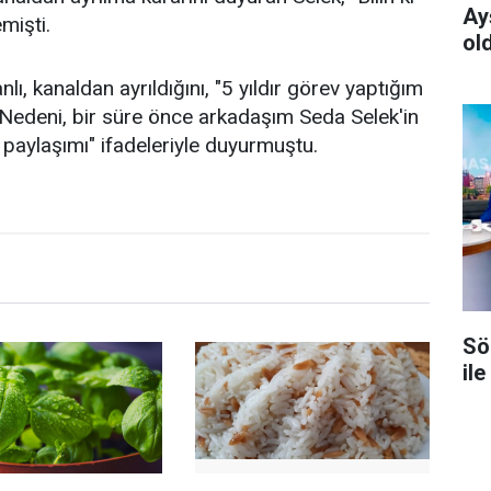
Ay
mişti.
ol
ı, kanaldan ayrıldığını, "5 yıldır görev yaptığım
Nedeni, bir süre önce arkadaşım Seda Selek'in
ya paylaşımı" ifadeleriyle duyurmuştu.
Sö
ile