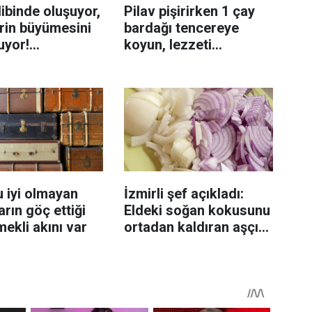
ibinde oluşuyor,
Pilav pişirirken 1 çay
rin büyümesini
bardağı tencereye
uyor!
koyun, lezzeti
enmeyi önleme
katlanıyor tadan etli
sanıyor
 iyi olmayan
İzmirli şef açıkladı:
rın göç ettiği
Eldeki soğan kokusunu
mekli akını var
ortadan kaldıran aşçı
sırrı