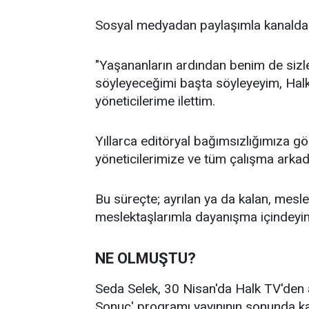
Sosyal medyadan paylaşımla kanaldan a
"Yaşananların ardından benim de sizl
söyleyeceğimi başta söyleyeyim, Halk
yöneticilerime ilettim.
Yıllarca editöryal bağımsızlığımıza 
yöneticilerimize ve tüm çalışma arka
Bu süreçte; ayrılan ya da kalan, mesl
meslektaşlarımla dayanışma içindeyim.
NE OLMUŞTU?
Seda Selek, 30 Nisan'da Halk TV'den ay
Sonuç' programı yayınının sonunda kan