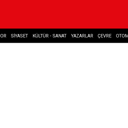
POR
SIYASET
KÜLTÜR - SANAT
YAZARLAR
ÇEVRE
OTOM