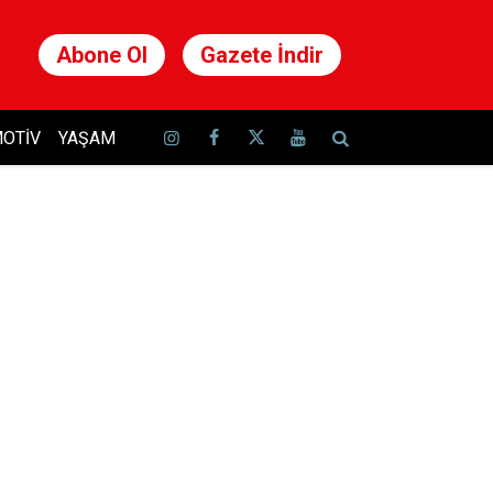
Abone Ol
Gazete İndir
OTIV
YAŞAM