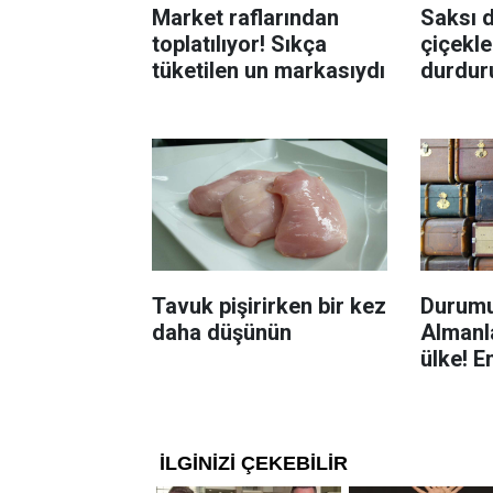
Market raflarından
Saksı d
toplatılıyor! Sıkça
çiçekle
tüketilen un markasıydı
durdur
Böcekl
yolu
Tavuk pişirirken bir kez
Durumu
daha düşünün
Almanla
ülke! E