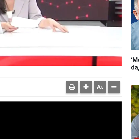
‘M
da,