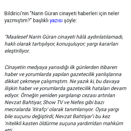
Bildirici'nin "Narin Güran cinayeti haberleri için neler
yazmıştım?" başlıklı
yazısı
şöyle:
"Maalesef Narin Güran cinayeti hâlâ aydınlatılamadı,
haklı olarak tartışılıyor, konuşuluyor; yargı kararları
eleştiriliyor.
Cinayetin medyaya yansıdığı ilk günlerden itibaren
haber ve yorumlarda yapılan gazetecilik yanlışlarına
dikkat çekmeye çalışmıştım. Ne yazık ki, bu davaya
ilişkin haber ve yorumlarda gazetecilik hataları devam
ediyor. Örneğin yeniden yargılanıp cezası artırılan
Nevzat Bahtiyar, Show TV ve Nefes gibi bazı
mecralarda 'itirafçı' olarak tanımlanıyor. Oysa yargı
bile suçunu değiştirdi; Nevzat Bahtiyar’ı bu kez
'nitelikli kasten öldürme suçuna yardım'dan mahkûm
etti.