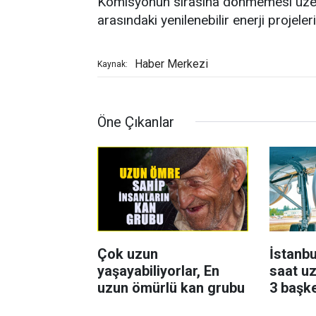
Komisyonun sırasına dönmemesi üzerin
arasındaki yenilenebilir enerji projel
Haber Merkezi
Kaynak:
Öne Çıkanlar
Çok uzun
İstanbu
yaşayabiliyorlar, En
saat uz
uzun ömürlü kan grubu
3 başk