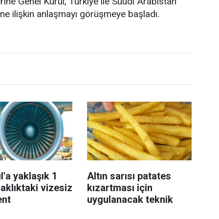
e Genel Kurul, Türkiye ile Suudi Arabistan
erine ilişkin anlaşmayı görüşmeye başladı.
l'a yaklaşık 1
Altın sarısı patates
aklıktaki vizesiz
kızartması için
ent
uygulanacak teknik