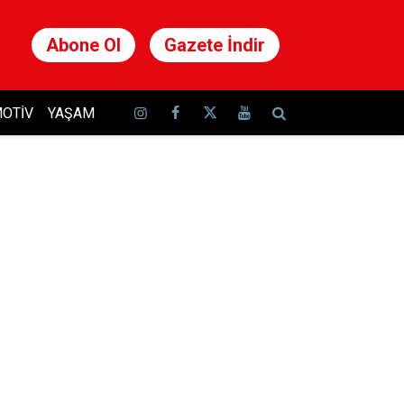
Abone Ol
Gazete İndir
OTIV
YAŞAM