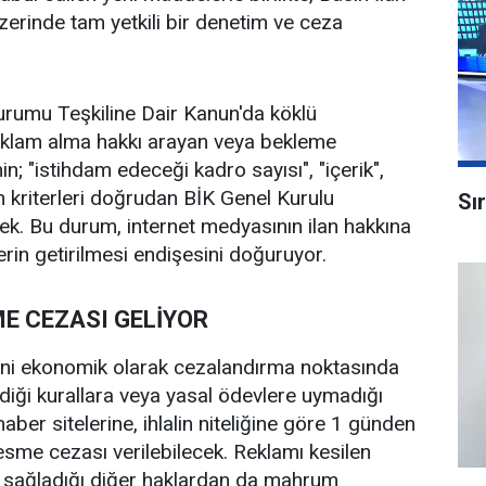
zerinde tam yetkili bir denetim ve ceza
urumu Teşkiline Dair Kanun'da köklü
 reklam alma hakkı arayan veya bekleme
in; "istihdam edeceği kadro sayısı", "içerik",
üm kriterleri doğrudan BİK Genel Kurulu
Sı
ecek. Bu durum, internet medyasının ilan hakkına
erin getirilmesi endişesini doğuruyor.
E CEZASI GELİYOR
rini ekonomik olarak cezalandırma noktasında
ediği kurallara veya yasal ödevlere uymadığı
haber sitelerine, ihlalin niteliğine göre 1 günden
sme cezası verilebilecek. Reklamı kesilen
 sağladığı diğer haklardan da mahrum