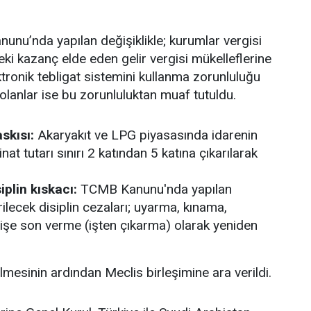
unu’nda yapılan değişiklikle; kurumlar vergisi
sleki kazanç elde eden gelir vergisi mükelleflerine
tronik tebligat sistemini kullanma zorunluluğu
 olanlar ise bu zorunluluktan muaf tutuldu.
skısı:
Akaryakıt ve LPG piyasasında idarenin
at tutarı sınırı 2 katından 5 katına çıkarılarak
plin kıskacı:
TCMB Kanunu'nda yapılan
rilecek disiplin cezaları; uyarma, kınama,
e işe son verme (işten çıkarma) olarak yeniden
mesinin ardından Meclis birleşimine ara verildi.