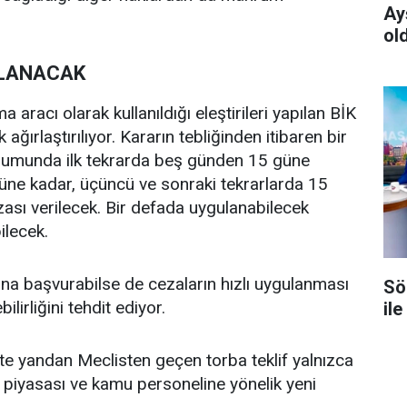
Ay
ol
TLANACAK
 aracı olarak kullanıldığı eleştirileri yapılan BİK
 ağırlaştırılıyor. Kararın tebliğinden itibaren bir
 durumunda ilk tekrarda beş günden 15 güne
güne kadar, üçüncü ve sonraki tekrarlarda 15
sı verilecek. Bir defada uygulanabilecek
ilecek.
luna başvurabilse de cezaların hızlı uygulanması
Sö
irliğini tehdit ediyor.
ile
e yandan Meclisten geçen torba teklif yalnızca
ıt piyasası ve kamu personeline yönelik yeni