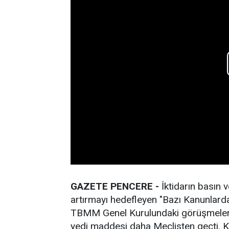
GAZETE PENCERE -
İktidarın basın v
artırmayı hedefleyen "Bazı Kanunlarda
TBMM Genel Kurulundaki görüşmeleri s
yedi maddesi daha Meclisten geçti. Kab