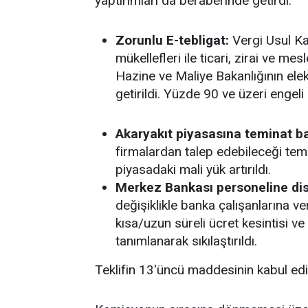
yaptırımları da beraberinde getirdi.
Zorunlu E-tebligat:
Vergi Usul Kan
mükellefleri ile ticari, zirai ve me
Hazine ve Maliye Bakanlığının elek
getirildi. Yüzde 90 ve üzeri engeli
Akaryakıt piyasasına teminat ba
firmalardan talep edebileceği temin
piyasadaki mali yük artırıldı.
Merkez Bankası personeline disi
değişiklikle banka çalışanlarına ve
kısa/uzun süreli ücret kesintisi v
tanımlanarak sıkılaştırıldı.
Teklifin 13'üncü maddesinin kabul edil