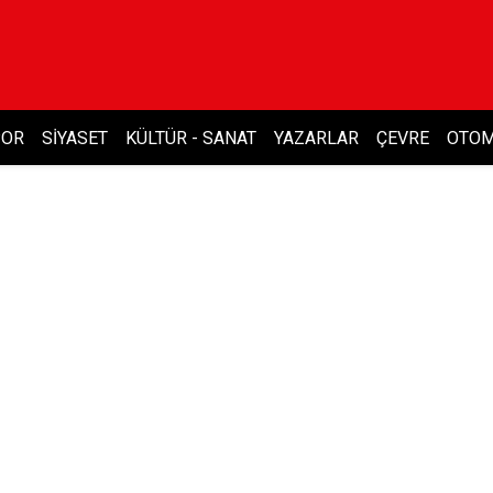
POR
SIYASET
KÜLTÜR - SANAT
YAZARLAR
ÇEVRE
OTOM