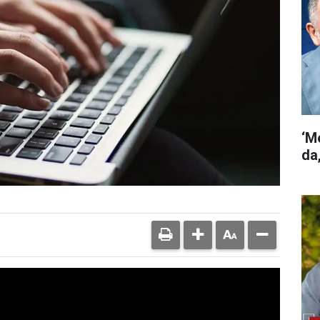
‘M
da,