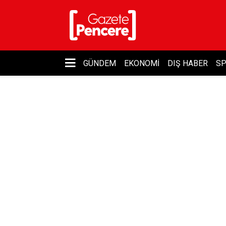
GÜNDEM
EKONOMI
DIŞ HABER
S