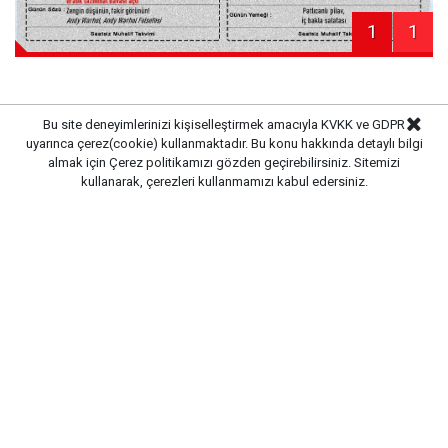
1
1
Bu site deneyimlerinizi kişiselleştirmek amacıyla KVKK ve GDPR
Haber Merkezi
uyarınca çerez(cookie) kullanmaktadır. Bu konu hakkında detaylı bilgi
Kaynak:
almak için
Çerez politikamızı
gözden geçirebilirsiniz. Sitemizi
kullanarak, çerezleri kullanmamızı kabul edersiniz.
Gazete Pencere © 2019
Ana Sayfa
Künye
İletişim
Gizlilik İlkeleri
Sitene Ekle
CM Bilişim