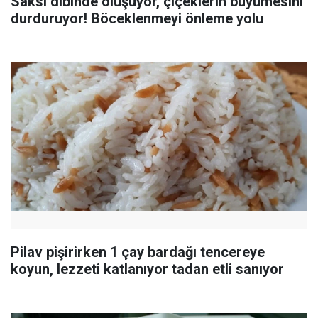
Saksı dibinde oluşuyor, çiçeklerin büyümesini
durduruyor! Böceklenmeyi önleme yolu
Pilav pişirirken 1 çay bardağı tencereye
koyun, lezzeti katlanıyor tadan etli sanıyor