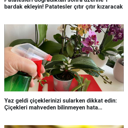
bardak ekleyin! Patatesler çıtır çıtır kızaracak
Yaz geldi çiçeklerinizi sularken dikkat edin:
Çiçekleri mahveden bilinmeyen hata...