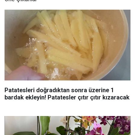
Patatesleri doğradıktan sonra üzerine 1
bardak ekleyin! Patatesler çıtır çıtır kızaracak