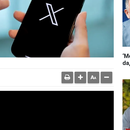
‘M
da,