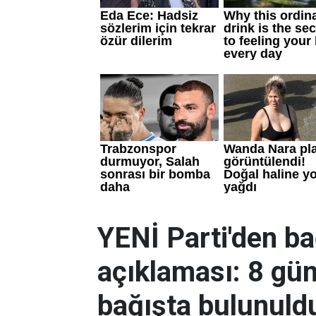
YENİ Parti'den b
açıklaması: 8 gü
bağışta bulunuld