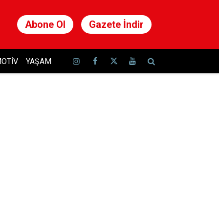
Abone Ol
Gazete İndir
OTIV
YAŞAM