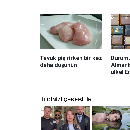
Böcekl
yolu
Tavuk pişirirken bir kez
Durumu
daha düşünün
Almanla
ülke! E