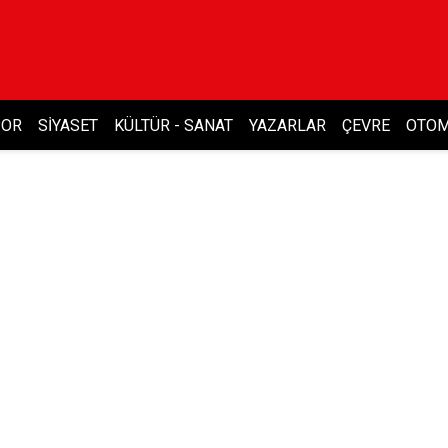
POR
SIYASET
KÜLTÜR - SANAT
YAZARLAR
ÇEVRE
OTOM