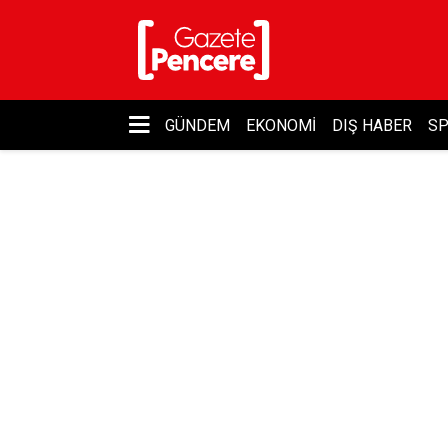
GÜNDEM
EKONOMI
DIŞ HABER
S