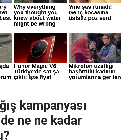
ağış kampanyası
nde ne ne kadar
u?