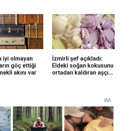
enmeyi önleme
katlanıyor tadan etli
sanıyor
 iyi olmayan
İzmirli şef açıkladı:
rın göç ettiği
Eldeki soğan kokusunu
mekli akını var
ortadan kaldıran aşçı
sırrı