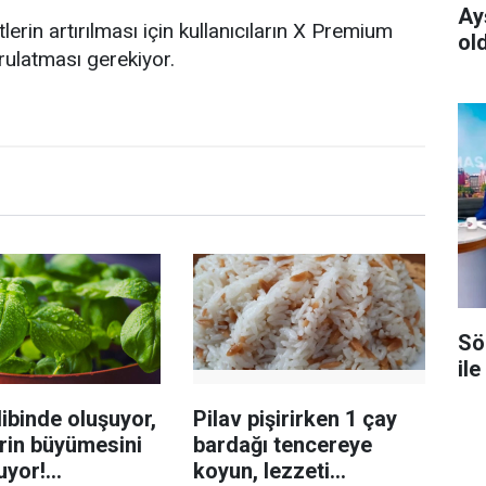
Ay
tlerin artırılması için kullanıcıların X Premium
ol
rulatması gerekiyor.
Sö
ile
ibinde oluşuyor,
Pilav pişirirken 1 çay
rin büyümesini
bardağı tencereye
uyor!
koyun, lezzeti