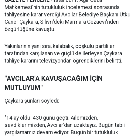
GAZETE PENCERE
- İstanbul 1. Ağır Ceza
Mahkemesi'nin tutukluluk incelemesi sonrasında
tahliyesine karar verdiği Avcılar Belediye Başkanı Utku
Caner Çaykara, Silivri'deki Marmara Cezaevi'nden
özgürlüğüne kavuştu.
Yakınlarının yanı sıra, kalabalık, coşkulu partililer
tarafından karşılanan ve güçlükle ilerleyen Çaykara
tahliye kararını televizyondan öğrendiklerini belirtti.
"AVCILAR'A KAVUŞACAĞIM İÇİN
MUTLUYUM"
Çaykara şunları söyledi:
"14 ay oldu. 430 günü geçti. Ailemizden,
sevdiklerimizden, Avcılar'dan uzaktayız. Bugün tabii
yargılamamız devam ediyor. Bugün bir tutukluluk