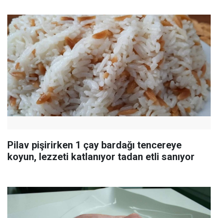
Pilav pişirirken 1 çay bardağı tencereye
koyun, lezzeti katlanıyor tadan etli sanıyor