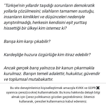
"Türkiye’nin yıllardır taşıdığı sorunların demokratik
yollarla çözülmesini; silahların tamamen sustuğu,
insanların kimlikleri ve düşünceleri nedeniyle
ayrıştırılmadığı, herkesin kendisini eşit yurttaş
hissettiği bir ülkeyi kim istemez ki?
Barışa kim karşı çıkabilir?
Kardeşliğe huzura özgürlüğe kim itiraz edebilir?
Ancak gerçek barış yalnızca bir kanun çıkarmakla
kurulmaz. Barışın temeli adalettir, hukuktur, güvendir
ve toplumsal mutabakattır.
Bu site deneyimlerinizi kişiselleştirmek amacıyla KVKK ve GDPR
Bugün Türkiye’nin en büyük meselesi, vatandaşın
uyarınca çerez(cookie) kullanmaktadır. Bu konu hakkında detaylı bilgi
almak için
Çerez politikamızı
gözden geçirebilirsiniz. Sitemizi
devlete ve adalete duyduğu güvenin ağır biçimde
kullanarak, çerezleri kullanmamızı kabul edersiniz.
zedelenmiş olmasıdır.