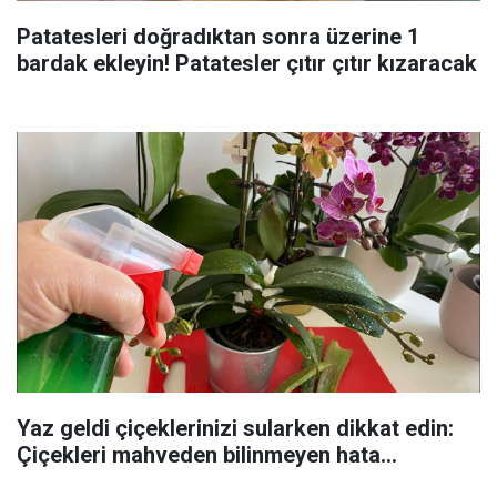
Patatesleri doğradıktan sonra üzerine 1
bardak ekleyin! Patatesler çıtır çıtır kızaracak
Yaz geldi çiçeklerinizi sularken dikkat edin:
Çiçekleri mahveden bilinmeyen hata...