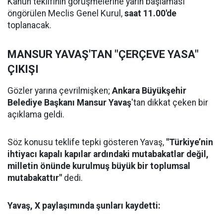
Kanun teklifinin görüşmelerine yarın başlaması
öngörülen Meclis Genel Kurul,
saat 11.00'de
toplanacak.
MANSUR YAVAŞ'TAN "ÇERÇEVE YASA"
ÇIKIŞI
Gözler yarına çevrilmişken;
Ankara Büyükşehir
Belediye Başkanı Mansur Yavaş
'tan dikkat çeken bir
açıklama geldi.
Söz konusu teklife tepki gösteren Yavaş,
"Türkiye’nin
ihtiyacı kapalı kapılar ardındaki mutabakatlar değil,
milletin önünde kurulmuş büyük bir toplumsal
mutabakattır"
dedi.
Yavaş, X paylaşımında şunları kaydetti: