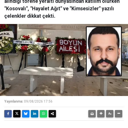
alındığı törene yeraltı dünyasından katılım olurken
"Kosovalı", "Hayalet Ağıt" ve "Kimsesizler" yazılı
çelenkler dikkat çekti.
Yayınlanma:
09/08/2026 17:56