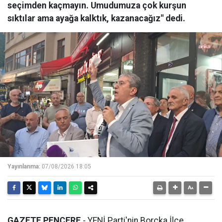
seçimden kaçmayın. Umudumuza çok kurşun
sıktılar ama ayağa kalktık, kazanacağız" dedi.
Yayınlanma:
07/08/2026 18:05
GAZETE PENCERE
- YENİ Parti'nin Borçka İlçe