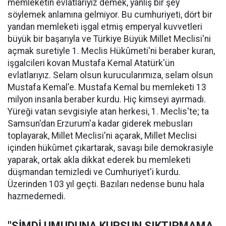
memleketin evlatlarıyız demek, yanlış bir şey
söylemek anlamına gelmiyor. Bu cumhuriyeti, dört bir
yandan memleketi işgal etmiş emperyal kuvvetleri
büyük bir başarıyla ve Türkiye Büyük Millet Meclisi'ni
açmak suretiyle 1. Meclis Hükûmeti'ni beraber kuran,
işgalcileri kovan Mustafa Kemal Atatürk'ün
evlatlarıyız. Selam olsun kurucularımıza, selam olsun
Mustafa Kemal'e. Mustafa Kemal bu memleketi 13
milyon insanla beraber kurdu. Hiç kimseyi ayırmadı.
Yüreği vatan sevgisiyle atan herkesi, 1. Meclis'te; ta
Samsun'dan Erzurum'a kadar giderek mebusları
toplayarak, Millet Meclisi'ni açarak, Millet Meclisi
içinden hükûmet çıkartarak, savaşı bile demokrasiyle
yaparak, ortak akla dikkat ederek bu memleketi
düşmandan temizledi ve Cumhuriyet'i kurdu.
Üzerinden 103 yıl geçti. Bazıları nedense bunu hala
hazmedemedi.
"ŞİMDİ UMUDUNA KURŞUN SIKTIRMAMA