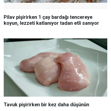
Pilav pişirirken 1 çay bardağı tencereye
koyun, lezzeti katlanıyor tadan etli sanıyor
Tavuk pişirirken bir kez daha düşünün