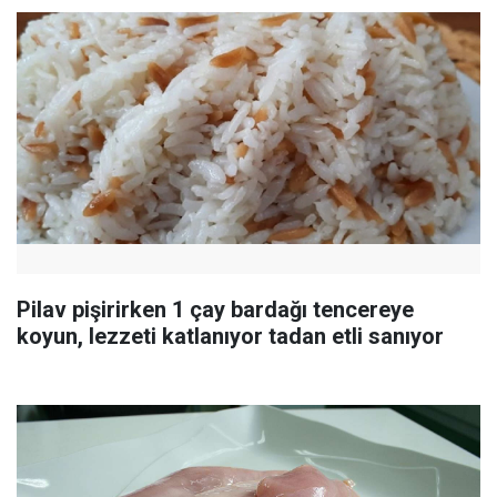
Pilav pişirirken 1 çay bardağı tencereye
koyun, lezzeti katlanıyor tadan etli sanıyor