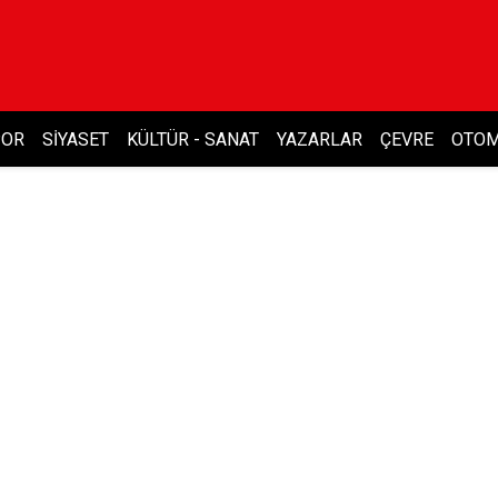
POR
SIYASET
KÜLTÜR - SANAT
YAZARLAR
ÇEVRE
OTOM