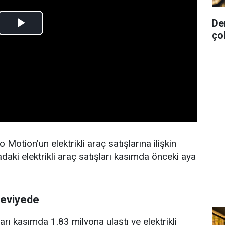
De
ço
 Motion’un elektrikli araç satışlarına ilişkin
adaki elektrikli araç satışları kasımda önceki aya
seviyede
şları kasımda 1,83 milyona ulaştı ve elektrikli