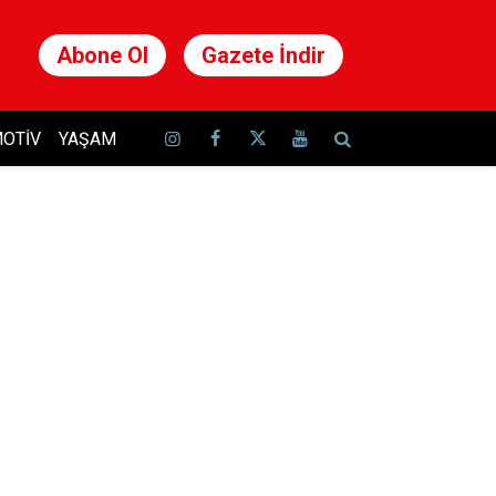
Abone Ol
Gazete İndir
OTIV
YAŞAM