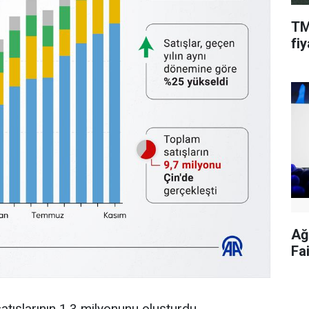
TM
fiy
Ağ
Fa
satışlarının 1,3 milyonunu oluşturdu.