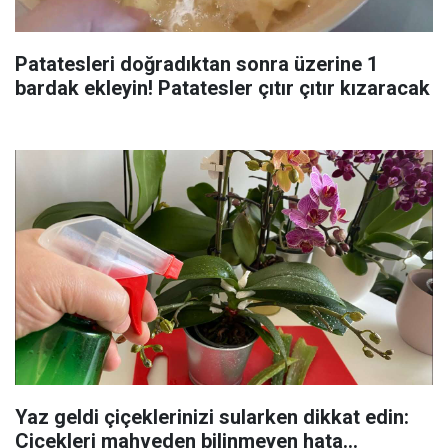
Patatesleri doğradıktan sonra üzerine 1
bardak ekleyin! Patatesler çıtır çıtır kızaracak
Yaz geldi çiçeklerinizi sularken dikkat edin:
Çiçekleri mahveden bilinmeyen hata...