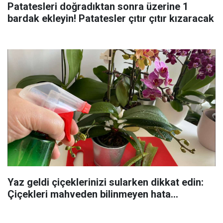
Patatesleri doğradıktan sonra üzerine 1
bardak ekleyin! Patatesler çıtır çıtır kızaracak
Yaz geldi çiçeklerinizi sularken dikkat edin:
Çiçekleri mahveden bilinmeyen hata...