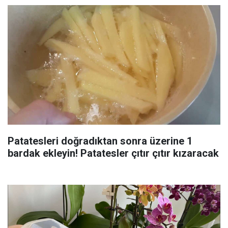
Patatesleri doğradıktan sonra üzerine 1
bardak ekleyin! Patatesler çıtır çıtır kızaracak