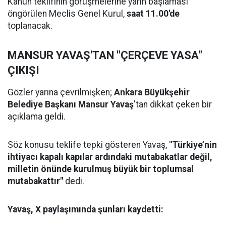
Kanun teklifinin görüşmelerine yarın başlaması
öngörülen Meclis Genel Kurul,
saat 11.00'de
toplanacak.
MANSUR YAVAŞ'TAN "ÇERÇEVE YASA"
ÇIKIŞI
Gözler yarına çevrilmişken;
Ankara Büyükşehir
Belediye Başkanı Mansur Yavaş
'tan dikkat çeken bir
açıklama geldi.
Söz konusu teklife tepki gösteren Yavaş,
"Türkiye’nin
ihtiyacı kapalı kapılar ardındaki mutabakatlar değil,
milletin önünde kurulmuş büyük bir toplumsal
mutabakattır"
dedi.
Yavaş, X paylaşımında şunları kaydetti: