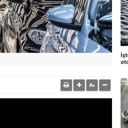
İş
ot