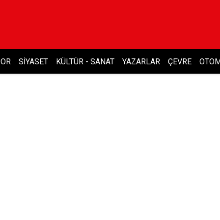
POR
SIYASET
KÜLTÜR - SANAT
YAZARLAR
ÇEVRE
OTOM