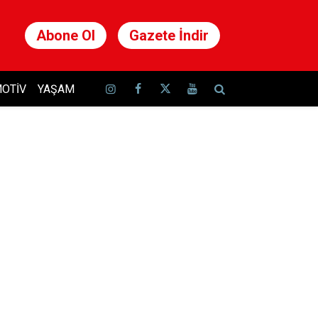
Abone Ol
Gazete İndir
OTIV
YAŞAM