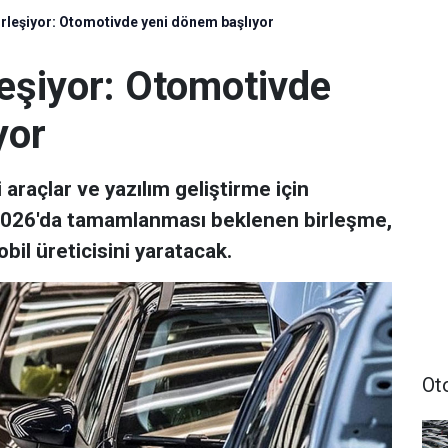
irleşiyor: Otomotivde yeni dönem başlıyor
leşiyor: Otomotivde
yor
 araçlar ve yazılım geliştirme için
ı. 2026'da tamamlanması beklenen birleşme,
l üreticisini yaratacak.
Ot