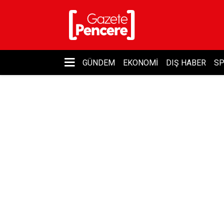
GÜNDEM
EKONOMI
DIŞ HABER
S