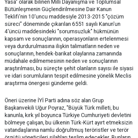
Yasa" olarak bilinen Milli Dayanışma ve Toplumsal
Bütünleşmenin Güçlendirilmesine Dair Kanun
Teklifi'nin 10'uncu maddesiyle 2013-2015 "çözüm
süreci" döneminde çıkarılan 6551 sayılı Kanun'un
4'üncü maddesindeki "sorumsuzluk" hükmünün
kapsam ve sonuçlarının, operasyonların ertelenmesi
veya durdurulmasına ilişkin talimatların neden ve
sonuçlarının, hendek-barikat olaylarına zamanında
müdahale edilmemesinin neden ve sonuçlarının
araştırılması, bu süreçte şehit olanların sayısı ile siyasi
ve idari sorumluların tespit edilmesine yönelik Meclis
araştırma önergesi gündeme geldi.
Öneri üzerine İYİ Parti adına söz alan Grup
Başkanvekili Uğur Poyraz, "Büyük Türk milleti, bu
kanunla, kırk yıl boyunca Türkiye Cumhuriyeti devletini
bölmeye çalışan, bu ülkenin Türk-Kürt ayırt etmeksizin
vatandaşlarına namlu doğrultmuş teröristler ve terör
örgütü yöneticileri silahları teslim edecekler. Bunların