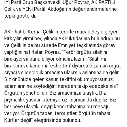
İYİ Parti Grup Başkanvekili Uğur Poyraz, AK PARTİLİ
Çelik ve YENİ Partili Akdoğan’ın değerlendirmelerine
tepki gösterdi.
AKP hatibi Kemal Çelik’in terörle mücadeleyle geçen
kırk yılın yirmi beş yılında AKP iktidarının bulunduğunu
ve Çelik'in de bu sürede Emniyet teşkilatında görev
yaptığını hatırlatan Poyraz, "Terör örgütü silahını
bırakıyorsa bunu biliyor olmanız lazım. 'Silahımı
bıraktım ve kendimi feshettim' diyorsa o zaman örgüt
siyasi ve ideolojik amacına ulaşmış anlamına da gelir.
Siz önünüze gelen kanun teklifini okumuyorsunuz,
adamların ne söylediğini nereden takip edeceksiniz?
Örgütün yöneticileri 'Biz amacımıza ulaştık. Biz
pişmanlık yasası istemiyoruz, pişman da değiliz. Biz
her şeye ulaştık' deyip kendi tabanına bu mesajı
veriyor. Örgütün tabanı teröristler, örgütün tabanı
Kürtler değil" eleştirisinde bulundu.