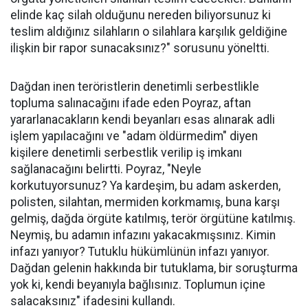
elinde kaç silah olduğunu nereden biliyorsunuz ki
teslim aldığınız silahların o silahlara karşılık geldiğine
ilişkin bir rapor sunacaksınız?" sorusunu yöneltti.
Dağdan inen teröristlerin denetimli serbestlikle
topluma salınacağını ifade eden Poyraz, aftan
yararlanacakların kendi beyanları esas alınarak adli
işlem yapılacağını ve "adam öldürmedim" diyen
kişilere denetimli serbestlik verilip iş imkanı
sağlanacağını belirtti. Poyraz, "Neyle
korkutuyorsunuz? Ya kardeşim, bu adam askerden,
polisten, silahtan, mermiden korkmamış, buna karşı
gelmiş, dağda örgüte katılmış, terör örgütüne katılmış.
Neymiş, bu adamın infazını yakacakmışsınız. Kimin
infazı yanıyor? Tutuklu hükümlünün infazı yanıyor.
Dağdan gelenin hakkında bir tutuklama, bir soruşturma
yok ki, kendi beyanıyla bağlısınız. Toplumun içine
salacaksınız" ifadesini kullandı.