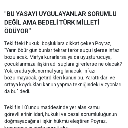
"BU YASAYI UYGULAYANLAR SORUMLU
DEĞİL AMA BEDELİ TÜRK MİLLETİ
ÖDÜYOR"
Teklifteki hukuki boşluklara dikkat çeken Poyraz,
"Yarın öbür gün bunlar tekrar terör suçu işlerse infazı
bozulacak. Mafya kurarlarsa ya da uyuşturucuya,
çocuklarımıza ilişkin adi suçlara girerlerse ne olacak?
Yok, orada yok, normal yargılanacak, infazı
bozulmayacak, getirdikleri kanun bu. Yarattıkları ve
ortaya koydukları kanun yapma tekniğindeki vizyonları
da bu" dedi.
Teklifin 10'uncu maddesinde yer alan kamu
görevlilerinin idari, hukuki ve cezai sorumluluğunun
doğmayacağına ilişkin hükmü eleştiren Poyraz,
konuşmasını şöyle sürdürdü: