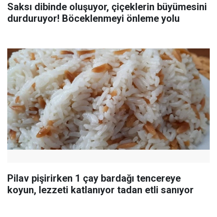
Saksı dibinde oluşuyor, çiçeklerin büyümesini
durduruyor! Böceklenmeyi önleme yolu
Pilav pişirirken 1 çay bardağı tencereye
koyun, lezzeti katlanıyor tadan etli sanıyor