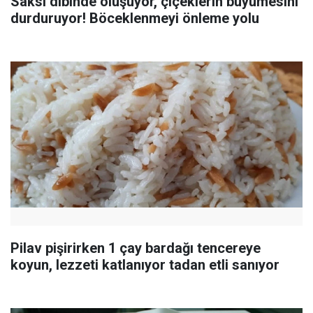
Saksı dibinde oluşuyor, çiçeklerin büyümesini
durduruyor! Böceklenmeyi önleme yolu
Pilav pişirirken 1 çay bardağı tencereye
koyun, lezzeti katlanıyor tadan etli sanıyor