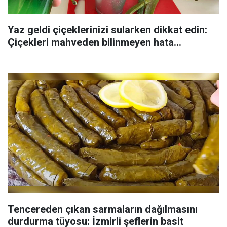
Yaz geldi çiçeklerinizi sularken dikkat edin:
Çiçekleri mahveden bilinmeyen hata...
Tencereden çıkan sarmaların dağılmasını
durdurma tüyosu: İzmirli şeflerin basit