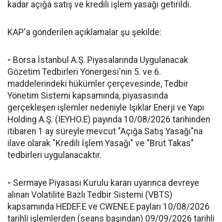
kadar açığa satış ve kredili işlem yasağı getirildi.
KAP'a gönderilen açıklamalar şu şekilde:
-
Borsa İstanbul A.Ş. Piyasalarında Uygulanacak
Gözetim Tedbirleri Yönergesi'nin 5. ve 6.
maddelerindeki hükümler çerçevesinde, Tedbir
Yönetim Sistemi kapsamında, piyasasında
gerçekleşen işlemler nedeniyle Işıklar Enerji ve Yapı
Holding A.Ş. (IEYHO.E) payında 10/08/2026 tarihinden
itibaren 1 ay süreyle mevcut "Açığa Satış Yasağı"na
ilave olarak "Kredili İşlem Yasağı" ve "Brüt Takas"
tedbirleri uygulanacaktır.
-
Sermaye Piyasası Kurulu kararı uyarınca devreye
alınan Volatilite Bazlı Tedbir Sistemi (VBTS)
kapsamında HEDEF.E ve CWENE.E payları 10/08/2026
tarihli işlemlerden (seans başından) 09/09/2026 tarihli