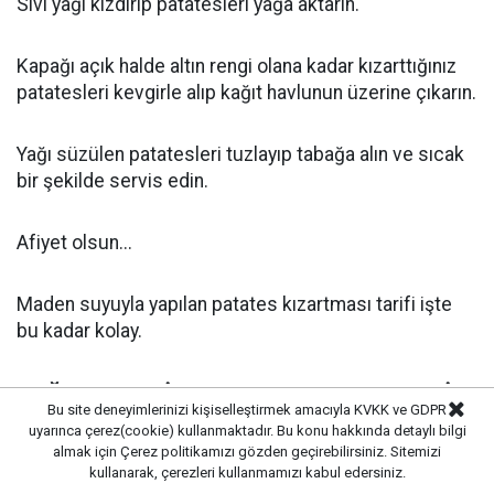
Sıvı yağı kızdırıp patatesleri yağa aktarın.
Kapağı açık halde altın rengi olana kadar kızarttığınız
patatesleri kevgirle alıp kağıt havlunun üzerine çıkarın.
Yağı süzülen patatesleri tuzlayıp tabağa alın ve sıcak
bir şekilde servis edin.
Afiyet olsun...
Maden suyuyla yapılan patates kızartması tarifi işte
bu kadar kolay.
YAĞIN YETERİNCE ISINMASINI BEKLEYİN
Bu site deneyimlerinizi kişiselleştirmek amacıyla KVKK ve GDPR
uyarınca çerez(cookie) kullanmaktadır. Bu konu hakkında detaylı bilgi
Hazırlanan patatesleri yağ henüz yeterince ısınmadan
almak için
Çerez politikamızı
gözden geçirebilirsiniz. Sitemizi
tavaya eklemek doğru sonuç vermeyebilir. Patatesler
kullanarak, çerezleri kullanmamızı kabul edersiniz.