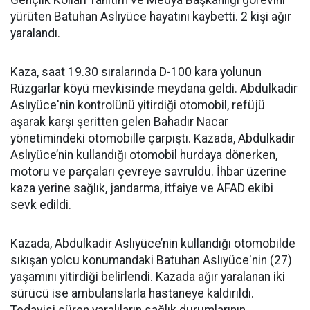
Gençlik Kolları Tanıtım ve Medya Başkanlığı görevini
yürüten Batuhan Aslıyüce hayatını kaybetti. 2 kişi ağır
yaralandı.
Kaza, saat 19.30 sıralarında D-100 kara yolunun
Rüzgarlar köyü mevkisinde meydana geldi. Abdulkadir
Aslıyüce'nin kontrolünü yitirdiği otomobil, refüjü
aşarak karşı şeritten gelen Bahadır Nacar
yönetimindeki otomobille çarpıştı. Kazada, Abdulkadir
Aslıyüce’nin kullandığı otomobil hurdaya dönerken,
motoru ve parçaları çevreye savruldu. İhbar üzerine
kaza yerine sağlık, jandarma, itfaiye ve AFAD ekibi
sevk edildi.
Kazada, Abdulkadir Aslıyüce’nin kullandığı otomobilde
sıkışan yolcu konumandaki Batuhan Aslıyüce'nin (27)
yaşamını yitirdiği belirlendi. Kazada ağır yaralanan iki
sürücü ise ambulanslarla hastaneye kaldırıldı.