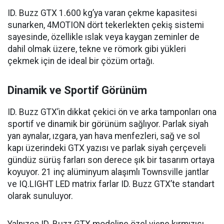
ID. Buzz GTX 1.600 kg’ya varan çekme kapasitesi
sunarken, 4MOTION dört tekerlekten çekiş sistemi
sayesinde, özellikle ıslak veya kaygan zeminler de
dahil olmak üzere, tekne ve römork gibi yükleri
çekmek için de ideal bir çözüm ortağı.
Dinamik ve Sportif Görünüm
ID. Buzz GTX’in dikkat çekici ön ve arka tamponları ona
sportif ve dinamik bir görünüm sağlıyor. Parlak siyah
yan aynalar, ızgara, yan hava menfezleri, sağ ve sol
kapı üzerindeki GTX yazısı ve parlak siyah çerçeveli
gündüz sürüş farları son derece şık bir tasarım ortaya
koyuyor. 21 inç alüminyum alaşımlı Townsville jantlar
ve IQ.LIGHT LED matrix farlar ID. Buzz GTX’te standart
olarak sunuluyor.
Yalnızca ID. Buzz GTX modeline özel vişne kırmızısı