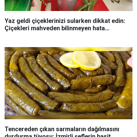
Yaz geldi çiçeklerinizi sularken dikkat edin:
Çiçekleri mahveden bilinmeyen hata...
Tencereden çıkan sarmaların dağılmasını
durdurma tüyosu: İzmirli şeflerin basit