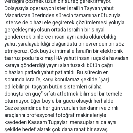
verdiğini çözmek uzun bir süreç gerektirmiyor.
Dolayısıyla operasyon ister İsrail’in Tayvan yahut
Macaristan üzerinden sürecin tamamına nüfuzuyla
isterse de cihazı ele geçirerek çözümlemesi yoluyla
gerçekleşmiş olsun ortada İsrail’in bir sinyal
göndererek binlerce insanı aynı anda öldürebildiği
yahut yaralayabildiği olağanüstü bir evrenden bir söz
etmiyoruz. Çok büyük ihtimalle İsrail’in bir elektronik
taarruz podu takılmış İHA yahut insanlı uçakla havadan
karaya gönderdiği yayını alan tuzaklı bütün çağrı
cihazları patladı yahut patlatıldı. Bu sürecin en
sonunda İsrail’e, karşı konulamaz şekilde “şarj
edilebilir pil taşıyan bütün sistemleri silaha
dönüştüren güç” sıfatı atfetmek bilimsel bir temele
oturmuyor. Eğer böyle bir gücü olsaydı herhalde
Gazze şeridinde her gün vurulan tanklarını ve zırhlı
araçlarını profesyonel fotoğraf makineleriyle
kaydeden Kassam Tugayları mensuplarını da aynı
şekilde hedef alarak çok daha rahat bir savaş