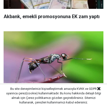
Akbank, emekli promosyonuna EK zam yaptı
Bu site deneyimlerinizi kişiselleştirmek amacıyla KVKK ve GDPR
uyarınca çerez(cookie) kullanmaktadır. Bu konu hakkında detaylı bilgi
Karıncaların kökünü kurutan yöntem:
almak için
Çerez politikamızı
gözden geçirebilirsiniz. Sitemizi
Evinizden karıncaları uzak
kullanarak, çerezleri kullanmamızı kabul edersiniz.
tutacaksınız...Kimyasal ürünlere