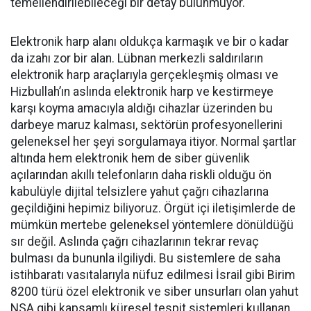
temellendirilebileceği bir detay bulunmuyor.
Elektronik harp alanı oldukça karmaşık ve bir o kadar
da izahı zor bir alan. Lübnan merkezli saldırıların
elektronik harp araçlarıyla gerçekleşmiş olması ve
Hizbullah’ın aslında elektronik harp ve kestirmeye
karşı koyma amacıyla aldığı cihazlar üzerinden bu
darbeye maruz kalması, sektörün profesyonellerini
geleneksel her şeyi sorgulamaya itiyor. Normal şartlar
altında hem elektronik hem de siber güvenlik
açılarından akıllı telefonların daha riskli olduğu ön
kabulüyle dijital telsizlere yahut çağrı cihazlarına
geçildiğini hepimiz biliyoruz. Örgüt içi iletişimlerde de
mümkün mertebe geleneksel yöntemlere dönüldüğü
sır değil. Aslında çağrı cihazlarının tekrar revaç
bulması da bununla ilgiliydi. Bu sistemlere de saha
istihbaratı vasıtalarıyla nüfuz edilmesi İsrail gibi Birim
8200 türü özel elektronik ve siber unsurları olan yahut
NSA gibi kapsamlı küresel tespit sistemleri kullanan