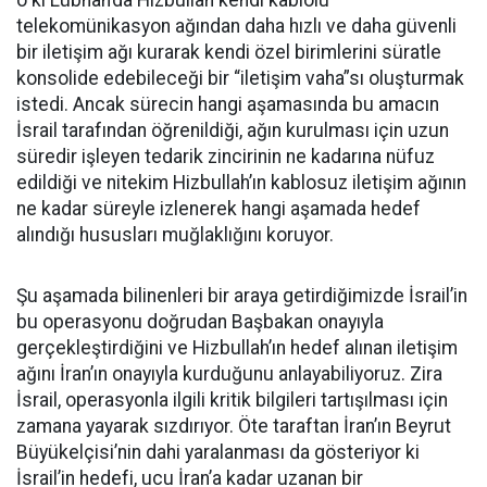
o ki Lübnan’da Hizbullah kendi kablolu
telekomünikasyon ağından daha hızlı ve daha güvenli
bir iletişim ağı kurarak kendi özel birimlerini süratle
konsolide edebileceği bir “iletişim vaha”sı oluşturmak
istedi. Ancak sürecin hangi aşamasında bu amacın
İsrail tarafından öğrenildiği, ağın kurulması için uzun
süredir işleyen tedarik zincirinin ne kadarına nüfuz
edildiği ve nitekim Hizbullah’ın kablosuz iletişim ağının
ne kadar süreyle izlenerek hangi aşamada hedef
alındığı hususları muğlaklığını koruyor.
Şu aşamada bilinenleri bir araya getirdiğimizde İsrail’in
bu operasyonu doğrudan Başbakan onayıyla
gerçekleştirdiğini ve Hizbullah’ın hedef alınan iletişim
ağını İran’ın onayıyla kurduğunu anlayabiliyoruz. Zira
İsrail, operasyonla ilgili kritik bilgileri tartışılması için
zamana yayarak sızdırıyor. Öte taraftan İran’ın Beyrut
Büyükelçisi’nin dahi yaralanması da gösteriyor ki
İsrail’in hedefi, ucu İran’a kadar uzanan bir