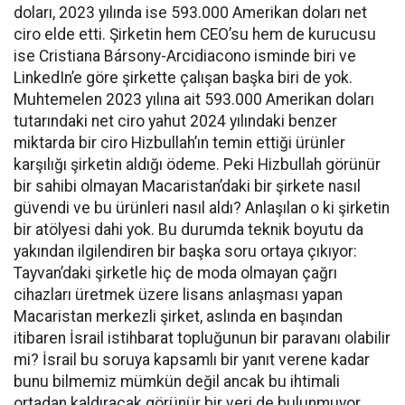
doları, 2023 yılında ise 593.000 Amerikan doları net
ciro elde etti. Şirketin hem CEO’su hem de kurucusu
ise Cristiana Bársony-Arcidiacono isminde biri ve
LinkedIn’e göre şirkette çalışan başka biri de yok.
Muhtemelen 2023 yılına ait 593.000 Amerikan doları
tutarındaki net ciro yahut 2024 yılındaki benzer
miktarda bir ciro Hizbullah’ın temin ettiği ürünler
karşılığı şirketin aldığı ödeme. Peki Hizbullah görünür
bir sahibi olmayan Macaristan’daki bir şirkete nasıl
güvendi ve bu ürünleri nasıl aldı? Anlaşılan o ki şirketin
bir atölyesi dahi yok. Bu durumda teknik boyutu da
yakından ilgilendiren bir başka soru ortaya çıkıyor:
Tayvan’daki şirketle hiç de moda olmayan çağrı
cihazları üretmek üzere lisans anlaşması yapan
Macaristan merkezli şirket, aslında en başından
itibaren İsrail istihbarat topluğunun bir paravanı olabilir
mi? İsrail bu soruya kapsamlı bir yanıt verene kadar
bunu bilmemiz mümkün değil ancak bu ihtimali
ortadan kaldıracak görünür bir veri de bulunmuyor.