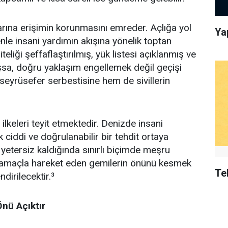
çlarına erişimin korunmasını emreder. Açlığa yol
Ya
le insani yardımın akışına yönelik toptan
liği şeffaflaştırılmış, yük listesi açıklanmış ve
a, doğru yaklaşım engellemek değil geçişi
eyrüsefer serbestisine hem de sivillerin
lkeleri teyit etmektedir. Denizde insani
ciddi ve doğrulanabilir bir tehdit ortaya
etersiz kaldığında sınırlı biçimde meşru
ni amaçla hareket eden gemilerin önünü kesmek
Te
dirilecektir.³
Önü Açıktır