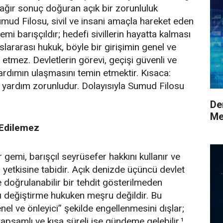
i ağır sonuç doğuran açık bir zorunluluk
ud Filosu, sivil ve insani amaçla hareket eden
emi barışçıldır; hedefi sivillerin hayatta kalması
slararası hukuk, böyle bir girişimin genel ve
etmez. Devletlerin görevi, geçişi güvenli ve
rdımın ulaşmasını temin etmektir. Kısaca:
ve yardım zorunludur. Dolayısıyla Sumud Filosu
De
Me
 Edilemez
 gemi, barışçıl seyrüsefer hakkını kullanır ve
n yetkisine tabidir. Açık denizde üçüncü devlet
 doğrulanabilir bir tehdit gösterilmeden
ı değiştirme hukuken meşru değildir. Bu
nel ve önleyici” şekilde engellenmesini dışlar;
apsamlı ve kısa süreli ise gündeme gelebilir.¹