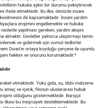
vletlerin hukuka aykırı bir durumu pekiştirecek
i ifade etmektedir. Bu ilke, denizde insani
 kesilmesini de kapsamaktadır. İnsani yardım
htiyaçlara erişimini engellemekte ve hukuka
u nedenle yapılması gereken, yardım akışını
na almaktır. Devletler yalnızca ulaştırmayı temin
i önlemek ve gidermek için somut tedbirler
hem Divan’ın ortaya koyduğu çerçeve ile uyumlu
aşam hakkını ve onurunu korumaktadır.⁶
lıdır
areket etmektedir. Yükü gıda, su, tıbbi malzeme
u amaç ve içerik, filonun uluslararası hukuk
rişimi olduğunu göstermektedir. Barışçıl
sı ilkesi bu meşruiyeti desteklemektedir. Bu