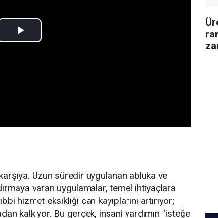
Ür
ran
za
şı karşıya. Uzun süredir uygulanan abluka ve
ırmaya varan uygulamalar, temel ihtiyaçlara
tıbbi hizmet eksikliği can kayıplarını artırıyor;
dan kalkıyor. Bu gerçek, insani yardımın “isteğe