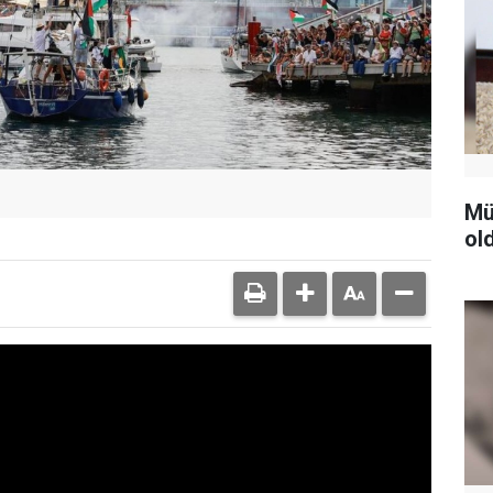
Mü
ol