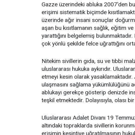
Gazze üzerindeki abluka 2007’den bu 
erişimi sistematik biçimde kısıtlamak
üzerinde ağır insani sonuçlar doğurmak
aşan bu kısıtlamanın sağlık, eğitim ve
yarattığını belgelemiş bulunmaktadır. B
çok yönlü şekilde felce uğrattığını or
Nitekim sivillerin gıda, su ve tıbbi m
uluslararası hukuka aykırıdır. Uluslara
etmeyi kesin olarak yasaklamaktadır. 
ulaşmasını sağlama yükümlülüğünü açı
ablukayı gerekçe gösterip denizde ins
teşkil etmektedir. Dolayısıyla, olası 
Uluslararası Adalet Divanı 19 Temmu
altındaki topraklarda sivillerin korun
erişimin kesintiye uğratılmasının huk