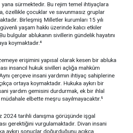
yana sürmektedir. Bu rejim temel ihtiyaçlara
ta, özellikle çocuklar ve savunmasız gruplar
tadır. Birleşmiş Milletler kurumları 15 yılı
 güvenli yaşam hakkı üzerinde kalıcı etkiler
u bulgular ablukanın sivillerin gündelik hayatını
taya koymaktadır.⁴
alzemeye erişimini yapısal olarak kesen bir abluka
rası insancıl hukuk sivilleri açlığa mahkûm
Aynı çerçeve insani yardımın ihtiyaç sahiplerine
kça ortaya koymaktadır. Hukuka aykırı bir
ani yardım gemisini durdurmak, ek bir ihlal
bir müdahale elbette meşru sayılmayacaktır.⁵
z 2024 tarihli danışma görüşünde işgal
ması gerektiğini vurgulamaktadır. Divan insani
uka aykırı sonuçlar doğurduğunu açıkça