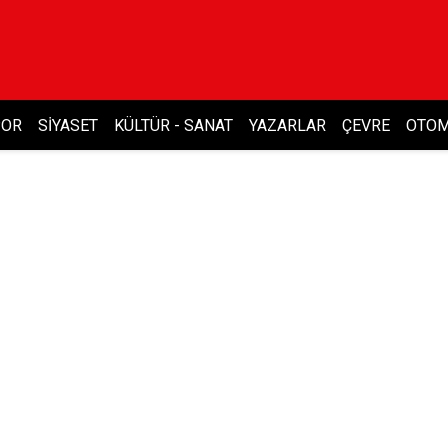
POR
SIYASET
KÜLTÜR - SANAT
YAZARLAR
ÇEVRE
OTOM