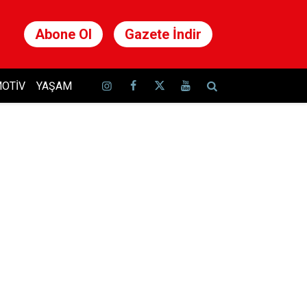
Abone Ol
Gazete İndir
OTIV
YAŞAM