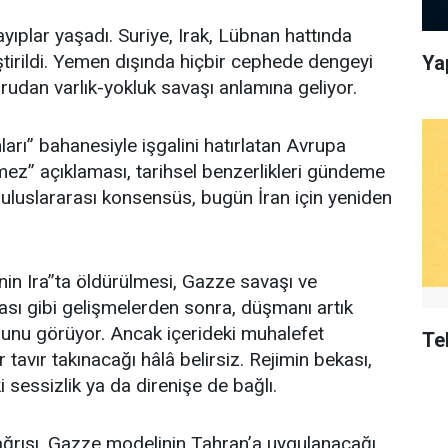
ayıplar yaşadı. Suriye, Irak, Lübnan hattında
ştirildi. Yemen dışında hiçbir cephede dengeyi
Ya
udan varlık-yokluk savaşı anlamına geliyor.
hları” bahanesiyle işgalini hatırlatan Avrupa
demez” açıklaması, tarihsel benzerlikleri gündeme
uluslararası konsensüs, bugün İran için yeniden
in Ira’’ta öldürülmesi, Gazze savaşı ve
ası gibi gelişmelerden sonra, düşmanı artık
unu görüyor. Ancak içerideki muhalefet
Te
 tavır takınacağı hâlâ belirsiz. Rejimin bekası,
sessizlik ya da direnişe de bağlı.
ağrısı, Gazze modelinin Tahran’a uygulanacağı