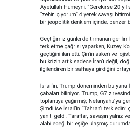
Ayetullah Humeyni, “Gerekirse 20 yıl 
“zehir içiyorum” diyerek savaşı bitir
bir jeopolitik denklem içinde, benzer 
Geçtiğimiz günlerde tırmanan gerilimle 
terk etme çağrısı yaparken, Kuzey K
geçtiğini ilan etti. Çin’in askerî ve loji
bu krizin artık sadece İran’ı değil, 
ilgilendiren bir safhaya girdiğini orta
İsrail’in, Trump döneminden bu yana İ
çabaları biliniyor. Trump, G7 zirvesind
toplantıya çağırmış; Netanyahu’ya ger
Şimdi ise İsrail’in “Tahran’ı terk edin” 
yanıtı geldi. Taraflar, savaşın yalnız 
alabileceği bir eşiğe ulaşmış durumda