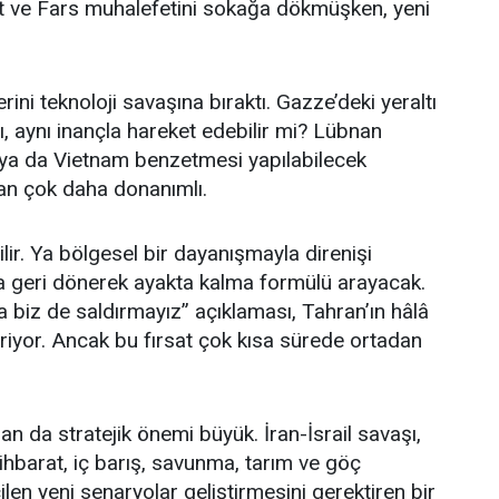
ürt ve Fars muhalefetini sokağa dökmüşken, yeni
ini teknoloji savaşına bıraktı. Gazze’deki yeraltı
rı, aynı inançla hareket edebilir mi? Lübnan
 ya da Vietnam benzetmesi yapılabilecek
n çok daha donanımlı.
ilir. Ya bölgesel bir dayanışmayla direnişi
a geri dönerek ayakta kalma formülü arayacak.
sa biz de saldırmayız” açıklaması, Tahran’ın hâlâ
riyor. Ancak bu fırsat çok kısa sürede ortadan
n da stratejik önemi büyük. İran-İsrail savaşı,
ihbarat, iç barış, savunma, tarım ve göç
cilen yeni senaryolar geliştirmesini gerektiren bir