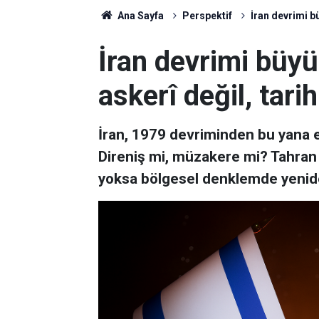
Ana Sayfa
Perspektif
İran devrimi bü
İran devrimi büy
askerî değil, tarih
İran, 1979 devriminden bu yana e
Direniş mi, müzakere mi? Tahran 
yoksa bölgesel denklemde yenid