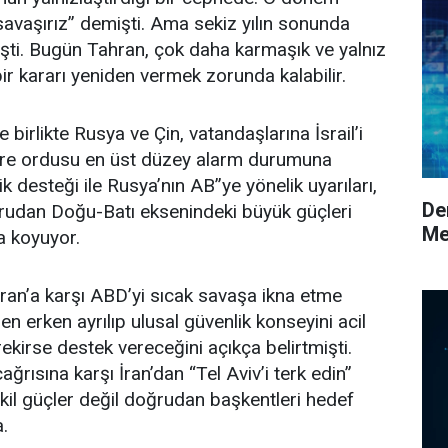
savaşırız” demişti. Ama sekiz yılın sonunda
mişti. Bugün Tahran, çok daha karmaşık ve yalnız
bir kararı yeniden vermek zorunda kalabilir.
birlikte Rusya ve Çin, vatandaşlarına İsrail’i
ore ordusu en üst düzey alarm durumuna
stik desteği ile Rusya’nın AB’’ye yönelik uyarıları,
De
doğrudan Doğu-Batı eksenindeki büyük güçleri
Me
ya koyuyor.
ran’a karşı ABD’yi sıcak savaşa ikna etme
en erken ayrılıp ulusal güvenlik konseyini acil
ekirse destek vereceğini açıkça belirtmişti.
çağrısına karşı İran’dan “Tel Aviv’i terk edin”
vekil güçler değil doğrudan başkentleri hedef
.