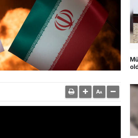
Mü
ol