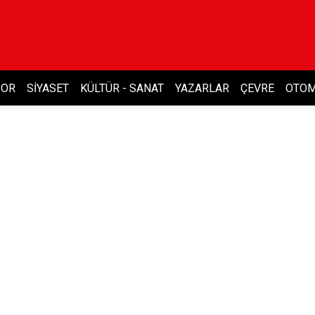
POR
SIYASET
KÜLTÜR - SANAT
YAZARLAR
ÇEVRE
OTOM