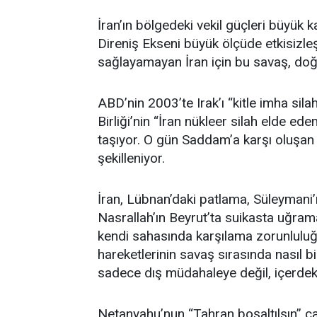
İran’ın bölgedeki vekil güçleri büyük k
Direniş Ekseni büyük ölçüde etkisizle
sağlayamayan İran için bu savaş, doğr
ABD’nin 2003’te Irak’ı “kitle imha sila
Birliği’nin “İran nükleer silah elde e
taşıyor. O gün Saddam’a karşı oluşan 
şekilleniyor.
İran, Lübnan’daki patlama, Süleymani’n
Nasrallah’ın Beyrut’ta suikasta uğram
kendi sahasında karşılama zorunluluğ
hareketlerinin savaş sırasında nasıl bir
sadece dış müdahaleye değil, içerdeki 
Netanyahu’nun “Tahran boşaltılsın” ç