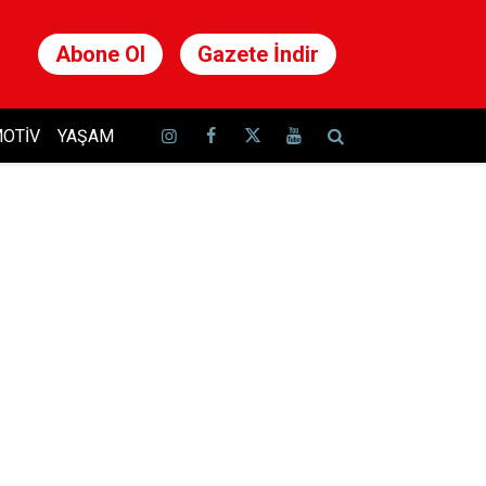
Abone Ol
Gazete İndir
OTIV
YAŞAM