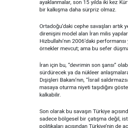
ayaklanmalar, son 15 yılda iki kez K
bir kalkışma daha sürpriz olmaz.
Ortadoğu’daki cephe savaşları artık yer
direnişini model alan İran milis yapıla
Hizbullahı’nın 2006’daki performansı
örnekler mevcut; ama bu sefer düşma
İran için bu, “devrimin son şansı” olab
sürdürecek ya da nükleer anlaşmalar
Dışişleri Bakanı’nın, “İsrail saldırmaz
masaya oturma niyeti taşıdığını göste
kalkabilir.
Son olarak bu savaşın Türkiye açısında
sadece bölgesel bir çatışma değil, ist
politikaları açısından Türkiye’nin de a