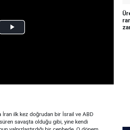
Ür
ran
za
İran ilk kez doğrudan bir İsrail ve ABD
ıl süren savaşta olduğu gibi, yine kendi
un yalnızlaştırdığı bir cephede. O dönem