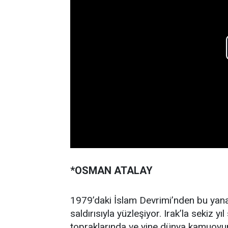
*OSMAN ATALAY
1979’daki İslam Devrimi’nden bu yana 
saldırısıyla yüzleşiyor. Irak’la sekiz y
topraklarında ve yine dünya kamuoyun