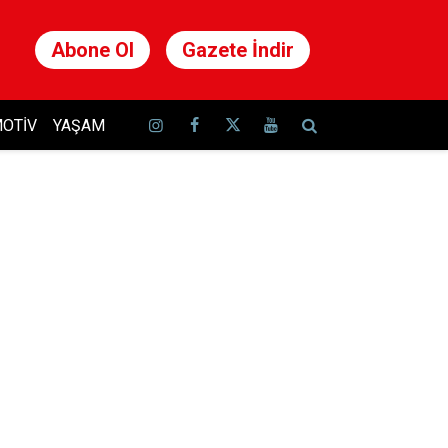
Abone Ol
Gazete İndir
OTIV
YAŞAM