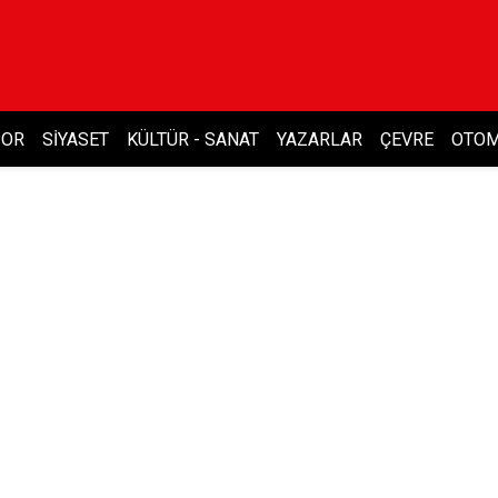
POR
SIYASET
KÜLTÜR - SANAT
YAZARLAR
ÇEVRE
OTOM