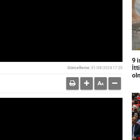
9 
İt
Güncelleme:
01/08/2024 17:20
ol