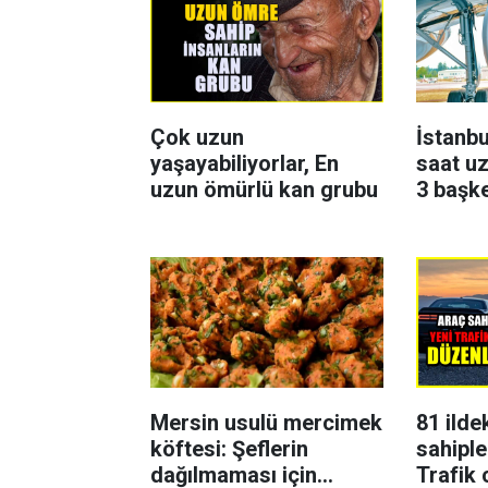
Çok uzun
İstanbu
yaşayabiliyorlar, En
saat uz
uzun ömürlü kan grubu
3 başk
Mersin usulü mercimek
81 ilde
köftesi: Şeflerin
sahiple
dağılmaması için
Trafik 