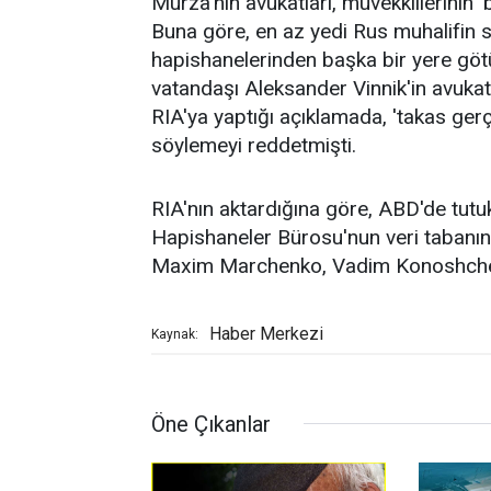
Murza'nın avukatları, müvekkillerinin 
Buna göre, en az yedi Rus muhalifin s
hapishanelerinden başka bir yere gö
vatandaşı Aleksander Vinnik'in avuka
RIA'ya yaptığı açıklamada, 'takas ge
söylemeyi reddetmişti.
RIA'nın aktardığına göre, ABD'de tutu
Hapishaneler Bürosu'nun veri tabanınd
Maxim Marchenko, Vadim Konoshchenok
Haber Merkezi
Kaynak:
Öne Çıkanlar