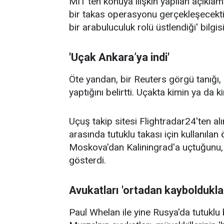
MİT'ten konuya ilişkin yapılan açık
bir takas operasyonu gerçekleşecekti
bir arabuluculuk rolü üstlendiği' bilgisi 
'Uçak Ankara’ya indi'
Öte yandan, bir Reuters görgü tanığı,
yaptığını belirtti. Uçakta kimin ya da 
Uçuş takip sitesi Flightradar24'ten a
arasında tutuklu takası için kullanıl
Moskova'dan Kaliningrad'a uçtuğunu
gösterdi.
Avukatları 'ortadan kaybolduklar
Paul Whelan ile yine Rusya'da tutuklu