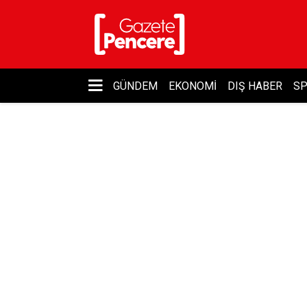
GÜNDEM
EKONOMI
DIŞ HABER
S