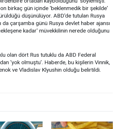
'birdenbire ortadan kaybolduğunu' söylemişti.
on birkaç gün içinde 'beklenmedik bir şekilde'
türüldüğü düşünülüyor. ABD'de tutulan Rusya
tı da çarşamba günü Rusya devlet haber ajansı
rçekleşene kadar' müvekkilinin nerede olduğunu
klu olan dört Rus tutuklu da ABD Federal
an 'yok olmuştu'. Haberde, bu kişilerin Vinnik,
 ve Vladislav Klyushin olduğu belirtildi.