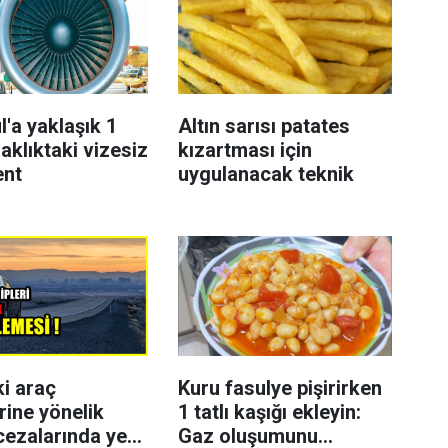
l'a yaklaşık 1
Altın sarısı patates
aklıktaki vizesiz
kızartması için
ent
uygulanacak teknik
ki araç
Kuru fasulye pişirirken
rine yönelik
1 tatlı kaşığı ekleyin:
cezalarında yeni
Gaz oluşumunu