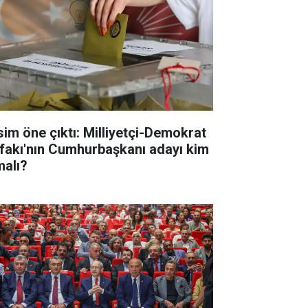
isim öne çıktı: Milliyetçi-Demokrat
tifakı'nın Cumhurbaşkanı adayı kim
malı?