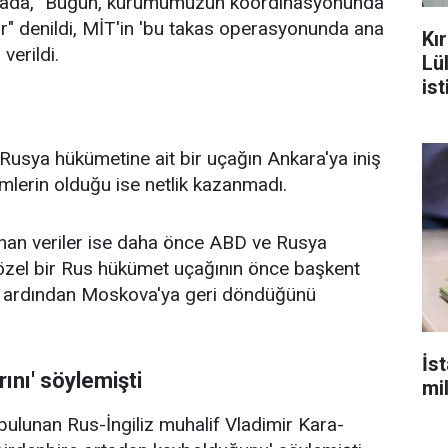
lamada, "Bugün, kurumumuzun koordinasyonunda
r" denildi, MİT'in 'bu takas operasyonunda ana
Kı
verildi.
Lü
ist
 Rusya hükümetine ait bir uçağın Ankara'ya iniş
kimlerin olduğu ise netlik kazanmadı.
lınan veriler ise daha önce ABD ve Rusya
an özel bir Rus hükümet uçağının önce başkent
, ardından Moskova'ya geri döndüğünü
İst
ını' söylemişti
mil
 bulunan Rus-İngiliz muhalif Vladimir Kara-