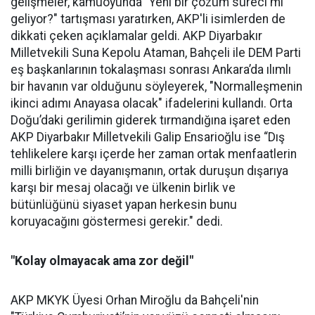
gelişmeler, kamuoyunda "Yeni bir çözüm süreci mi
geliyor?" tartışması yaratırken, AKP'li isimlerden de
dikkati çeken açıklamalar geldi. AKP Diyarbakır
Milletvekili Suna Kepolu Ataman, Bahçeli ile DEM Parti
eş başkanlarının tokalaşması sonrası Ankara’da ılımlı
bir havanın var olduğunu söyleyerek, "Normalleşmenin
ikinci adımı Anayasa olacak" ifadelerini kullandı. Orta
Doğu’daki gerilimin giderek tırmandığına işaret eden
AKP Diyarbakır Milletvekili Galip Ensarioğlu ise “Dış
tehlikelere karşı içerde her zaman ortak menfaatlerin
milli birliğin ve dayanışmanın, ortak duruşun dışarıya
karşı bir mesaj olacağı ve ülkenin birlik ve
bütünlüğünü siyaset yapan herkesin bunu
koruyacağını göstermesi gerekir." dedi.
"Kolay olmayacak ama zor değil"
AKP MKYK Üyesi Orhan Miroğlu da Bahçeli'nin