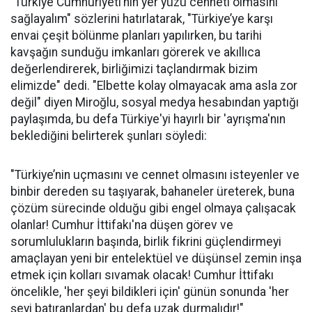
"Türkiye Cumhuriyeti’nin yer yüzü cenneti olmasını
sağlayalım" sözlerini hatırlatarak, "Türkiye’ye karşı
envai çeşit bölünme planları yapılırken, bu tarihi
kavşağın sunduğu imkanları görerek ve akıllıca
değerlendirerek, birliğimizi taçlandırmak bizim
elimizde" dedi. "Elbette kolay olmayacak ama asla zor
değil" diyen Miroğlu, sosyal medya hesabından yaptığı
paylaşımda, bu defa Türkiye'yi hayırlı bir 'ayrışma'nın
beklediğini belirterek şunları söyledi:
"Türkiye’nin uçmasını ve cennet olmasını isteyenler ve
binbir dereden su taşıyarak, bahaneler üreterek, buna
çözüm sürecinde olduğu gibi engel olmaya çalışacak
olanlar! Cumhur İttifakı'na düşen görev ve
sorumlulukların başında, birlik fikrini güçlendirmeyi
amaçlayan yeni bir entelektüel ve düşünsel zemin inşa
etmek için kolları sıvamak olacak! Cumhur İttifakı
öncelikle, 'her şeyi bildikleri için' günün sonunda 'her
şeyi batıranlardan' bu defa uzak durmalıdır!"