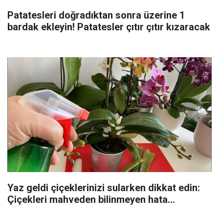
Patatesleri doğradıktan sonra üzerine 1
bardak ekleyin! Patatesler çıtır çıtır kızaracak
Yaz geldi çiçeklerinizi sularken dikkat edin:
Çiçekleri mahveden bilinmeyen hata...