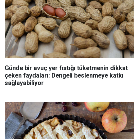
Günde bir avuç yer fıstığı tüketmenin dikkat
çeken faydaları: Dengeli beslenmeye katkı
sağlayabiliyor